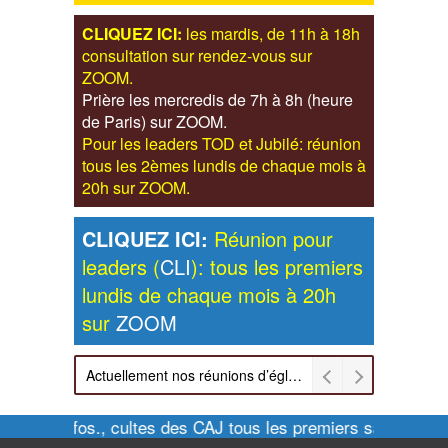
CLIQUEZ ICI:
les mardis, de 11h à 18h
consultation sur rendez-vous sur
ZOOM.
Prière les mercredis de 7h à 8h (heure
de Paris) sur ZOOM.
Pour les leaders TOD et Jubilé: réunion
tous les 2èmes lundis de chaque mois à
20h sur ZOOM.
CLIQUEZ ICI:
Réunion pour
leaders (
CLI
): tous les premiers
lundis de chaque mois à 20h
sur
ZOOM
Actuellement nos réunions d’église sont retransmises sur ZOOM les dimanches à 11h et vendredis à 20h00
Pour infos., cultes des CAJ tous les premiers samedis de