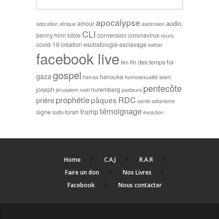
apocalypse
audio
amour
adoration
afrique
ascension
CLI
benny hinn
bible
conversion
coronavirus
cours
covid-19
création
eschatologie
esclavage
esther
facebook live
foi
fin des temps
film
gospel
gaza
hanouka
hamas
homosexualité
islam
pentecôte
joseph
nuremberg
jérusalem
noël
pasteurs
prophétie
RDC
pâques
prière
santé
satanisme
témoignage
trump
signe
torah
todtv
évolution
Home
C.A.J
R.A.R
Faire un don
Nos Livres
Facebook
Nous contacter