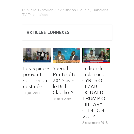
Publié le
17 février 2017
/
Bishop Claudio
,
Emissions
,
TV Foi en Jésus
ARTICLES CONNEXES
Les 5 pièges
Special
Le lion de
pouvant
Pentecôte
Juda rugit:
stopper ta
2015 avec
CYRUS OU
destinée
le Bishop
JEZABEL –
Claudio A.
DONALD
11 juin 2019
TRUMP OU
25 avril 2016
HILLARY
CLINTON
VOL2
2 novembre 2016