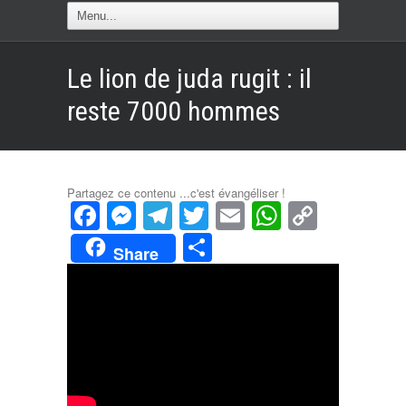
Le lion de juda rugit : il
reste 7000 hommes
Partagez ce contenu ...c'est évangéliser !
Facebook
Messenger
Telegram
Twitter
Email
WhatsAp
Copy
Link
Partager
Share