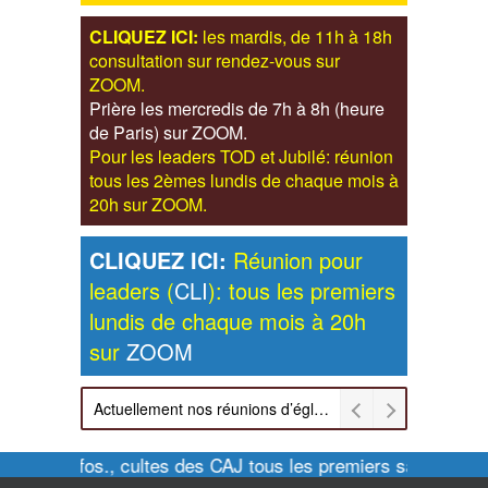
CLIQUEZ ICI:
les mardis, de 11h à 18h
consultation sur rendez-vous sur
ZOOM.
Prière les mercredis de 7h à 8h (heure
de Paris) sur ZOOM.
Pour les leaders TOD et Jubilé: réunion
tous les 2èmes lundis de chaque mois à
20h sur ZOOM.
CLIQUEZ ICI:
Réunion pour
leaders (
CLI
): tous les premiers
lundis de chaque mois à 20h
sur
ZOOM
Actuellement nos réunions d’église sont retransmises sur ZOOM les dimanches à 11h et vendredis à 20h00
Pour infos., cultes des CAJ tous les premiers samedis de