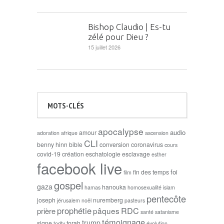
Bishop Claudio | Es-tu
zélé pour Dieu ?
15 juillet 2026
MOTS-CLÉS
apocalypse
audio
amour
adoration
afrique
ascension
CLI
benny hinn
bible
conversion
coronavirus
cours
covid-19
création
eschatologie
esclavage
esther
facebook live
foi
fin des temps
film
gospel
gaza
hanouka
hamas
homosexualité
islam
pentecôte
joseph
nuremberg
jérusalem
noël
pasteurs
prophétie
RDC
pâques
prière
santé
satanisme
témoignage
trump
signe
torah
todtv
évolution