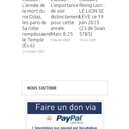
L’année de
L’importance
Rising Lion :
la mort du
de voir
LE LION SE
roi Ozias,
distinctement
LÈVE ce 19
les pans de
pour cette
juin 2025
Sa robe
année.
(23 de Sivan
remplissaient
Marc 8:25
5785)
le Temple
2 février 2023
19 juin 2025
(És.6)
14 octobre 2021
NOUS SOUTENIR