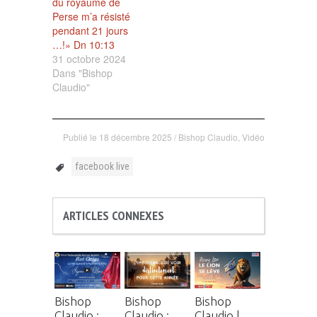
du royaume de
Perse m’a résisté
pendant 21 jours
…!» Dn 10:13
31 octobre 2024
Dans "Bishop
Claudio"
Publié le
18 décembre 2025
/
Bishop Claudio
,
Vidéo
facebook live
ARTICLES CONNEXES
Bishop
Bishop
Bishop
Claudio :
Claudio :
Claudio |