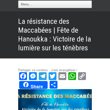
La résistance des
Maccabées | Fête de
Hanoukka : Victoire de la
lumière sur les ténèbres
Partagez ce contenu ...c'est évangéliser !
Facebook
Messenger
Telegram
Twitter
Email
WhatsAp
Copy
Link
Partager
Share