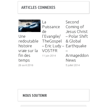
ARTICLES CONNEXES
La
Second
Puissance
Coming of
de
Jesus Christ
l’Evangile/
– Polar Shift
Une
TheGospel
& Global
redoutable
– Eric Ludy –
Earthquake
histoire
VOSTFR
–
vraie sur la
Armageddon
fin des
11 juin 2014
News
temps
5 juillet 2014
26 avril 2016
NOUS SOUTENIR