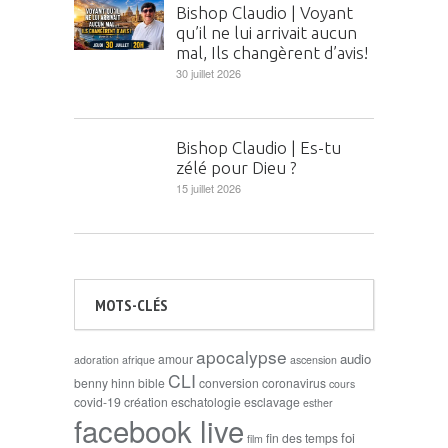
Bishop Claudio | Voyant
qu’il ne lui arrivait aucun
mal, Ils changèrent d’avis!
30 juillet 2026
Bishop Claudio | Es-tu
zélé pour Dieu ?
15 juillet 2026
MOTS-CLÉS
apocalypse
audio
amour
adoration
afrique
ascension
CLI
benny hinn
bible
conversion
coronavirus
cours
covid-19
création
eschatologie
esclavage
esther
facebook live
foi
fin des temps
film