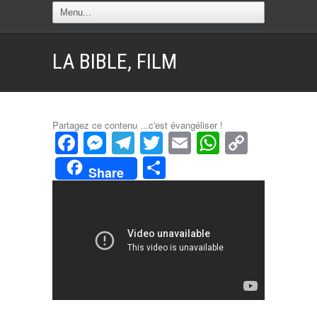
LA BIBLE, FILM
Partagez ce contenu ...c'est évangéliser !
Facebook
Messenger
Telegram
Twitter
Email
WhatsAp
Copy
Link
Partager
Share