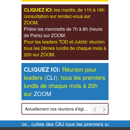
CLIQUEZ ICI:
les mardis, de 11h à 18h
consultation sur rendez-vous sur
ZOOM.
Prière les mercredis de 7h à 8h (heure
de Paris) sur ZOOM.
Pour les leaders TOD et Jubilé: réunion
tous les 2èmes lundis de chaque mois à
20h sur ZOOM.
CLIQUEZ ICI:
Réunion pour
leaders (
CLI
): tous les premiers
lundis de chaque mois à 20h
sur
ZOOM
Actuellement nos réunions d’église sont retransmises sur ZOOM les dimanches à 11h et vendredis à 20h00
Pour infos., cultes des CAJ tous les premiers samedis de