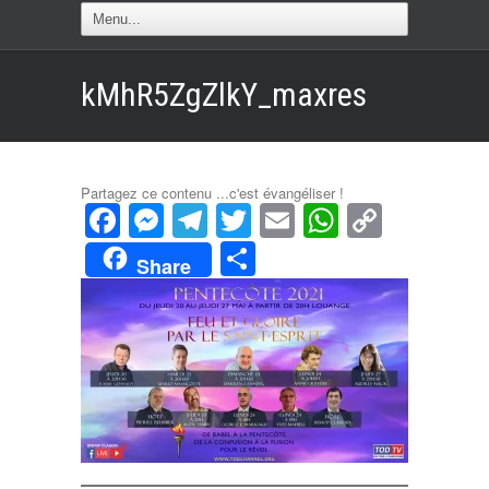
kMhR5ZgZlkY_maxres
Partagez ce contenu ...c'est évangéliser !
Facebook
Messenger
Telegram
Twitter
Email
WhatsAp
Copy
Link
Partager
Share