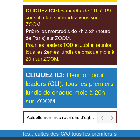
CLIQUEZ ICI:
les mardis, de 11h à 18h
consultation sur rendez-vous sur
ZOOM.
Prière les mercredis de 7h à 8h (heure
de Paris) sur ZOOM.
Pour les leaders TOD et Jubilé: réunion
tous les 2èmes lundis de chaque mois à
20h sur ZOOM.
CLIQUEZ ICI:
Réunion pour
leaders (
CLI
): tous les premiers
lundis de chaque mois à 20h
sur
ZOOM
Actuellement nos réunions d’église sont retransmises sur ZOOM les dimanches à 11h et vendredis à 20h00
Pour infos., cultes des CAJ tous les premiers samedis de