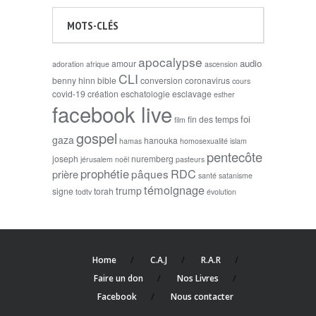
MOTS-CLÉS
apocalypse
audio
amour
adoration
afrique
ascension
CLI
benny hinn
bible
conversion
coronavirus
cours
covid-19
création
eschatologie
esclavage
esther
facebook live
foi
fin des temps
film
gospel
gaza
hanouka
hamas
homosexualité
islam
pentecôte
joseph
nuremberg
jérusalem
noël
pasteurs
prophétie
RDC
pâques
prière
santé
satanisme
témoignage
trump
signe
torah
todtv
évolution
Home
C.A.J
R.A.R
Faire un don
Nos Livres
Facebook
Nous contacter