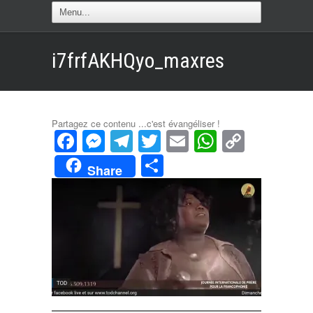
i7frfAKHQyo_maxres
Partagez ce contenu ...c'est évangéliser !
Facebook
Messenger
Telegram
Twitter
Email
WhatsAp
Copy
Link
Partager
Share