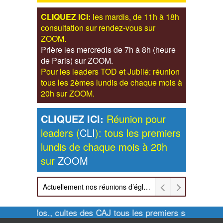
CLIQUEZ ICI:
les mardis, de 11h à 18h
consultation sur rendez-vous sur
ZOOM.
Prière les mercredis de 7h à 8h (heure
de Paris) sur ZOOM.
Pour les leaders TOD et Jubilé: réunion
tous les 2èmes lundis de chaque mois à
20h sur ZOOM.
CLIQUEZ ICI:
Réunion pour
leaders (
CLI
): tous les premiers
lundis de chaque mois à 20h
sur
ZOOM
Actuellement nos réunions d’église sont retransmises sur ZOOM les dimanches à 11h et vendredis à 20h00
Pour infos., cultes des CAJ tous les premiers samedis de