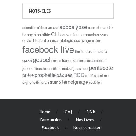
MOTS-CLÉS
apocalypse
audio
amour
adoration
afrique
ascension
CLI
benny hinn
bible
conversion
coronavirus
cours
covid-19
création
eschatologie
esclavage
esther
facebook live
foi
fin des temps
film
gospel
gaza
hanouka
hamas
homosexualité
islam
pentecôte
joseph
nuremberg
jérusalem
noël
pasteurs
prophétie
RDC
pâques
prière
santé
satanisme
témoignage
trump
signe
torah
todtv
évolution
Home
C.A.J
R.A.R
Faire un don
Nos Livres
Facebook
Nous contacter