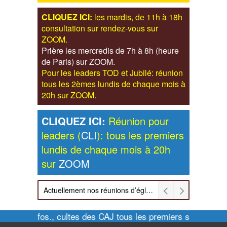
CLIQUEZ ICI:
les mardis, de 11h à 18h
consultation sur rendez-vous sur
ZOOM.
Prière les mercredis de 7h à 8h (heure
de Paris) sur ZOOM.
Pour les leaders TOD et Jubilé: réunion
tous les 2èmes lundis de chaque mois à
20h sur ZOOM.
CLIQUEZ ICI:
Réunion pour
leaders (
CLI
): tous les premiers
lundis de chaque mois à 20h
sur
ZOOM
Actuellement nos réunions d’église sont retransmises sur ZOOM les dimanches à 11h et vendredis à 20h00
Pour infos., cultes des CAJ tous les premiers samedis de