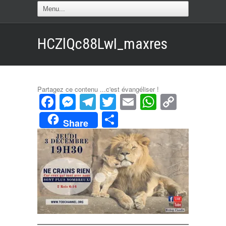
HCZlQc88LwI_maxres
Partagez ce contenu ...c'est évangéliser !
Facebook
Messenger
Telegram
Twitter
Email
WhatsAp
Copy
Link
Partager
Share