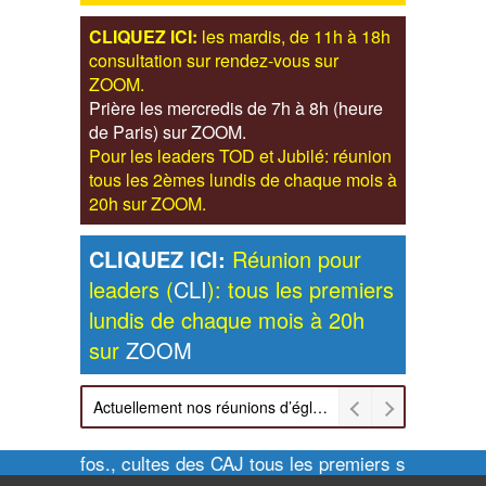
CLIQUEZ ICI:
les mardis, de 11h à 18h
consultation sur rendez-vous sur
ZOOM.
Prière les mercredis de 7h à 8h (heure
de Paris) sur ZOOM.
Pour les leaders TOD et Jubilé: réunion
tous les 2èmes lundis de chaque mois à
20h sur ZOOM.
CLIQUEZ ICI:
Réunion pour
leaders (
CLI
): tous les premiers
lundis de chaque mois à 20h
sur
ZOOM
Actuellement nos réunions d’église sont retransmises sur ZOOM les dimanches à 11h et vendredis à 20h00
Pour infos., cultes des CAJ tous les premiers samedis de