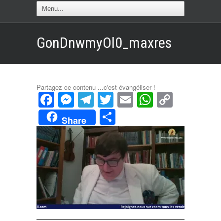
GonDnwmyOl0_maxres
Partagez ce contenu ...c'est évangéliser !
Facebook
Messenger
Telegram
Twitter
Email
WhatsAp
Copy
Link
Partager
Share