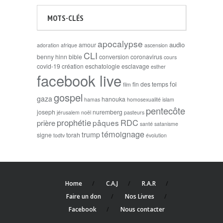
MOTS-CLÉS
apocalypse
audio
amour
adoration
afrique
ascension
CLI
benny hinn
bible
conversion
coronavirus
cours
covid-19
création
eschatologie
esclavage
esther
facebook live
foi
fin des temps
film
gospel
gaza
hanouka
hamas
homosexualité
islam
pentecôte
joseph
nuremberg
jérusalem
noël
pasteurs
prophétie
RDC
pâques
prière
santé
satanisme
témoignage
trump
signe
torah
todtv
évolution
Home
C.A.J
R.A.R
Faire un don
Nos Livres
Facebook
Nous contacter