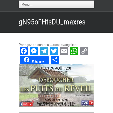
gN95oFHtsDU_maxres
Partagez ce contenu ...c'est évangéliser !
Facebook
Messenger
Telegram
Twitter
Email
WhatsAp
Copy
Link
Partager
Share