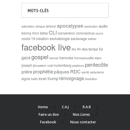
MOTS-CLÉS
apocalypse
audio
amour
adoration
afrique
ascension
CLI
benny hinn
bible
conversion
coronavirus
cours
covid-19
création
eschatologie
esclavage
esther
facebook live
foi
fin des temps
film
gospel
gaza
hanouka
hamas
homosexualité
islam
pentecôte
joseph
nuremberg
jérusalem
noël
pasteurs
prophétie
RDC
pâques
prière
santé
satanisme
témoignage
trump
signe
torah
todtv
évolution
Home
C.A.J
R.A.R
Faire un don
Nos Livres
Facebook
Nous contacter