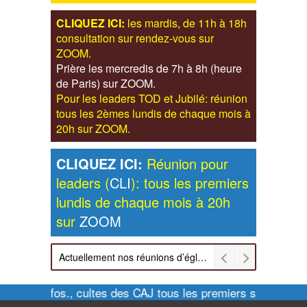
CLIQUEZ ICI:
les mardis, de 11h à 18h
consultation sur rendez-vous sur
ZOOM.
Prière les mercredis de 7h à 8h (heure
de Paris) sur ZOOM.
Pour les leaders TOD et Jubilé: réunion
tous les 2èmes lundis de chaque mois à
20h sur ZOOM.
CLIQUEZ ICI:
Réunion pour
leaders (
CLI
): tous les premiers
lundis de chaque mois à 20h
sur
ZOOM
Actuellement nos réunions d’église sont retransmises sur ZOOM les dimanches à 11h et vendredis à 20h00
Pour infos., cultes des CAJ tous les premiers samedis de