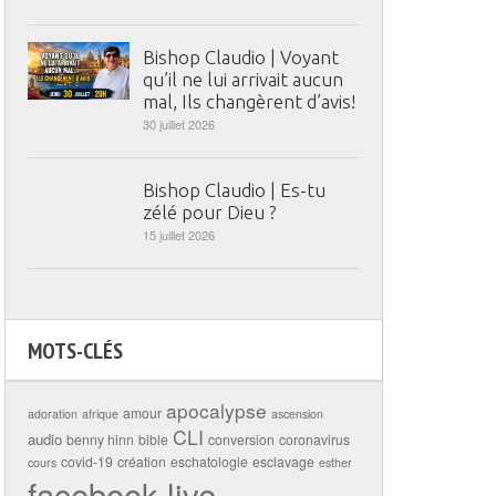
Bishop Claudio | Voyant
qu’il ne lui arrivait aucun
mal, Ils changèrent d’avis!
30 juillet 2026
Bishop Claudio | Es-tu
zélé pour Dieu ?
15 juillet 2026
MOTS-CLÉS
apocalypse
amour
adoration
afrique
ascension
CLI
audio
benny hinn
bible
conversion
coronavirus
covid-19
création
eschatologie
esclavage
cours
esther
facebook live