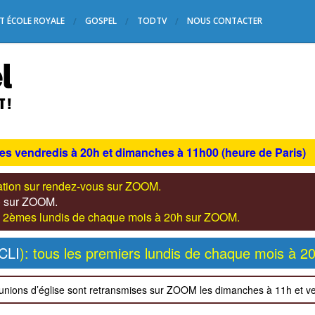
T ÉCOLE ROYALE
GOSPEL
TODTV
NOUS CONTACTER
les vendredis à 20h et dimanches à 11h00 (heure de Paris)
tation sur rendez-vous sur ZOOM.
s) sur ZOOM.
les 2èmes lundis de chaque mois à 20h sur ZOOM.
CLI
): tous les premiers lundis de chaque mois à 2
unions d’église sont retransmises sur ZOOM les dimanches à 11h et v