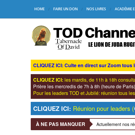
HOME
FAIRE UN DON
NOS LIVRES
ACADÉMIE E
CLIQUEZ ICI: Culte en direct sur Zoom tous 
CLIQUEZ ICI:
les mardis, de 11h à 18h consul
Prière les mercredis de 7h à 8h (heure de Pari
Pour les leaders TOD et Jubilé: réunion tous 
CLIQUEZ ICI:
Réunion pour leaders (
À NE PAS MANQUER
Actuellement nos ré