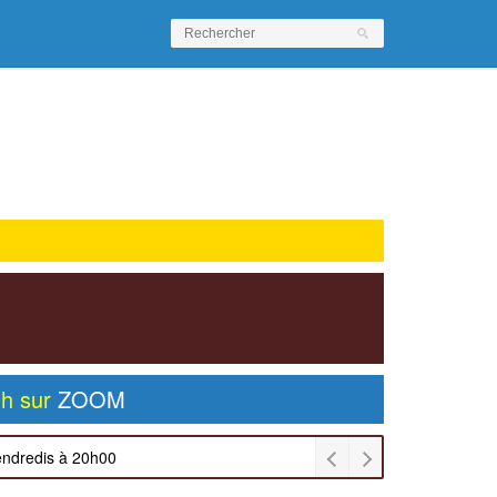
0h sur
ZOOM
endredis à 20h00