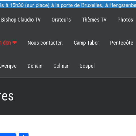
 15h30 (sur place) à la porte de Bruxelles, à Hengstenberg
Bishop Claudio TV
Orateurs
Thèmes TV
Photos
un don ❤
Nous contacter.
Camp Tabor
Pentecôte
Overijse
Denain
Colmar
Gospel
res