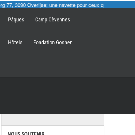
 77, 3090 Overijse; une navette pour ceux qui le désirent 
Pâques
Camp Cèvennes
Hôtels
Fondation Goshen
NOUS SOUTENIR