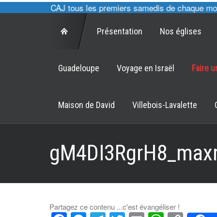
, cultes des CAJ tous les premiers samedis de chaque mois à
Présentation
Nos églises
Guadeloupe
Voyage en Israël
Faire 
Maison de David
Villebois-Lavalette
gM4DI3RgrH8_max
Partagez ce contenu ...c'est évangéliser !