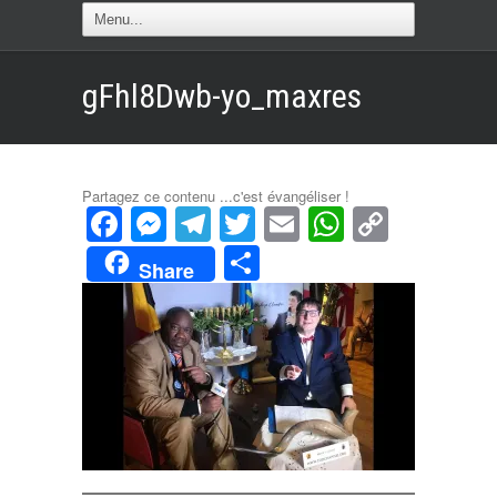
gFhl8Dwb-yo_maxres
Partagez ce contenu ...c'est évangéliser !
Facebook
Messenger
Telegram
Twitter
Email
WhatsAp
Copy
Link
Partager
Share