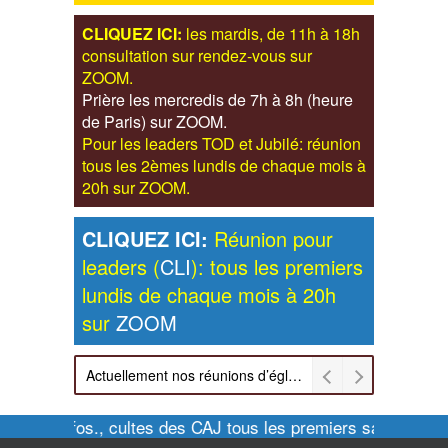
CLIQUEZ ICI:
les mardis, de 11h à 18h
consultation sur rendez-vous sur
ZOOM.
Prière les mercredis de 7h à 8h (heure
de Paris) sur ZOOM.
Pour les leaders TOD et Jubilé: réunion
tous les 2èmes lundis de chaque mois à
20h sur ZOOM.
CLIQUEZ ICI:
Réunion pour
leaders (
CLI
): tous les premiers
lundis de chaque mois à 20h
sur
ZOOM
Actuellement nos réunions d’église sont retransmises sur ZOOM les dimanches à 11h et vendredis à 20h00
Pour infos., cultes des CAJ tous les premiers samedis de