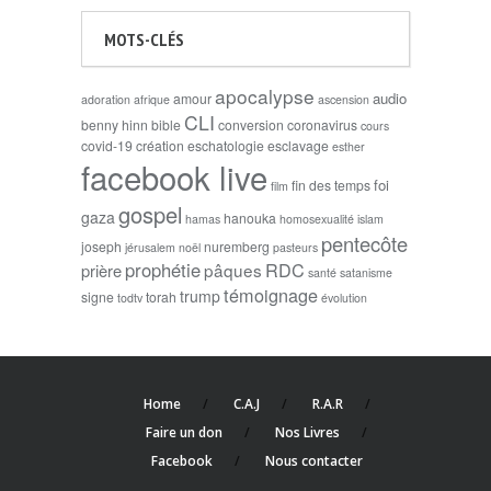
MOTS-CLÉS
apocalypse
audio
amour
adoration
afrique
ascension
CLI
benny hinn
bible
conversion
coronavirus
cours
covid-19
création
eschatologie
esclavage
esther
facebook live
foi
fin des temps
film
gospel
gaza
hanouka
hamas
homosexualité
islam
pentecôte
joseph
nuremberg
jérusalem
noël
pasteurs
prophétie
RDC
pâques
prière
santé
satanisme
témoignage
trump
signe
torah
todtv
évolution
Home
C.A.J
R.A.R
Faire un don
Nos Livres
Facebook
Nous contacter