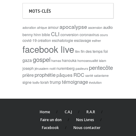
MOTS-CLÉS
apocalypse
audio
amour
adoration
afrique
ascension
CLI
benny hinn
bible
conversion
coronavirus
cours
covid-19
création
eschatologie
esclavage
esther
facebook live
foi
fin des temps
film
gospel
gaza
hanouka
hamas
homosexualité
islam
pentecôte
joseph
nuremberg
jérusalem
noël
pasteurs
prophétie
RDC
pâques
prière
santé
satanisme
témoignage
trump
signe
torah
todtv
évolution
Home
C.A.J
R.A.R
Faire un don
Nos Livres
Facebook
Nous contacter