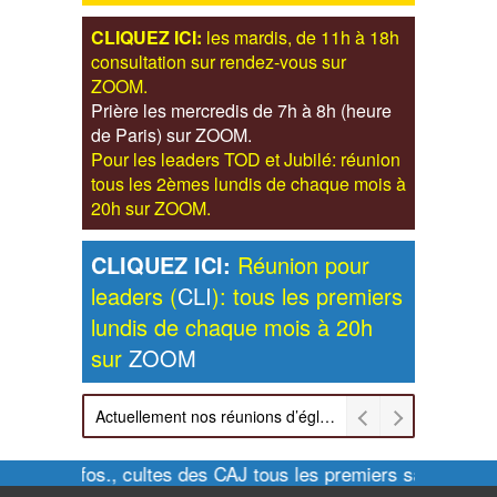
CLIQUEZ ICI:
les mardis, de 11h à 18h
consultation sur rendez-vous sur
ZOOM.
Prière les mercredis de 7h à 8h (heure
de Paris) sur ZOOM.
Pour les leaders TOD et Jubilé: réunion
tous les 2èmes lundis de chaque mois à
20h sur ZOOM.
CLIQUEZ ICI:
Réunion pour
leaders (
CLI
): tous les premiers
lundis de chaque mois à 20h
sur
ZOOM
Actuellement nos réunions d’église sont retransmises sur ZOOM les dimanches à 11h et vendredis à 20h00
Pour infos., cultes des CAJ tous les premiers samedis de