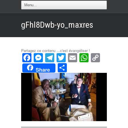
gFhl8Dwb-yo_maxres
Partagez ce contenu ...c'est évangéliser !
Facebook
Messenger
Telegram
Twitter
Email
WhatsAp
Copy
Link
Partager
Share