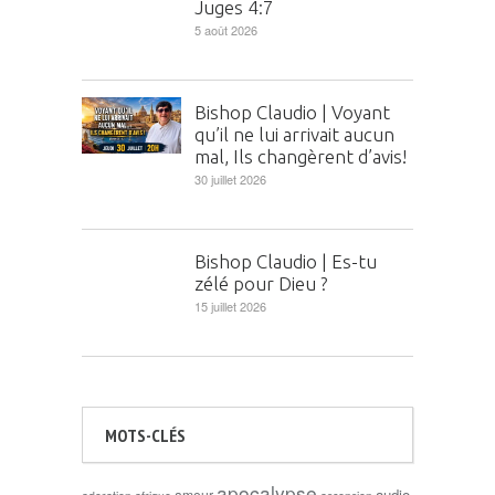
Juges 4:7
5 août 2026
Bishop Claudio | Voyant
qu’il ne lui arrivait aucun
mal, Ils changèrent d’avis!
30 juillet 2026
Bishop Claudio | Es-tu
zélé pour Dieu ?
15 juillet 2026
MOTS-CLÉS
apocalypse
audio
amour