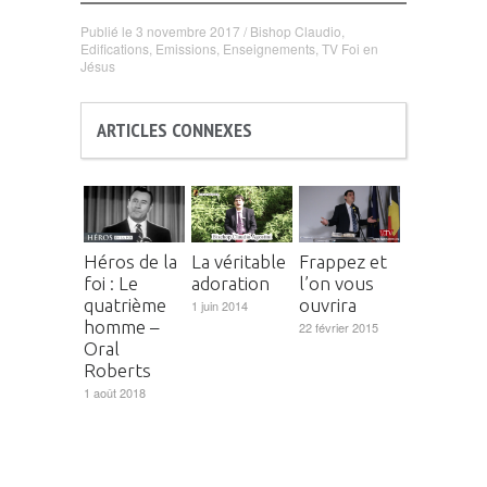
Publié le
3 novembre 2017
/
Bishop Claudio
,
Edifications
,
Emissions
,
Enseignements
,
TV Foi en
Jésus
ARTICLES CONNEXES
Héros de la
La véritable
Frappez et
foi : Le
adoration
l’on vous
quatrième
ouvrira
1 juin 2014
homme –
22 février 2015
Oral
Roberts
1 août 2018