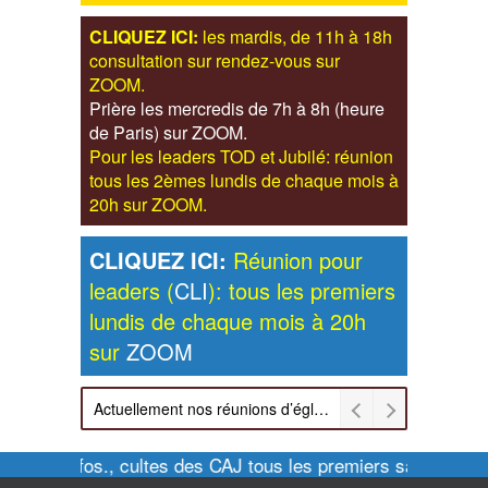
CLIQUEZ ICI:
les mardis, de 11h à 18h
consultation sur rendez-vous sur
ZOOM.
Prière les mercredis de 7h à 8h (heure
de Paris) sur ZOOM.
Pour les leaders TOD et Jubilé: réunion
tous les 2èmes lundis de chaque mois à
20h sur ZOOM.
CLIQUEZ ICI:
Réunion pour
leaders (
CLI
): tous les premiers
lundis de chaque mois à 20h
sur
ZOOM
Actuellement nos réunions d’église sont retransmises sur ZOOM les dimanches à 11h et vendredis à 20h00
Pour infos., cultes des CAJ tous les premiers samedis de