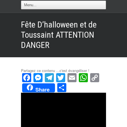
Fête D’halloween et de
Toussaint ATTENTION
DANGER
Partagez ce contenu ...c'est évangéliser !
Facebook
Messenger
Telegram
Twitter
Email
WhatsAp
Copy
Link
Partager
Share