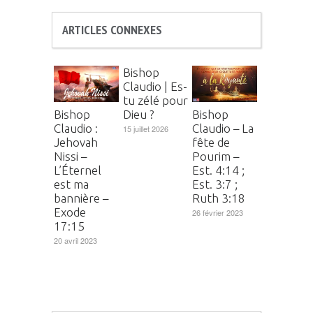
ARTICLES CONNEXES
Bishop
Claudio | Es-
tu zélé pour
Dieu ?
Bishop
Bishop
Claudio :
Claudio – La
15 juillet 2026
Jehovah
fête de
Nissi –
Pourim –
L’Éternel
Est. 4:14 ;
est ma
Est. 3:7 ;
bannière –
Ruth 3:18
Exode
26 février 2023
17:15
20 avril 2023