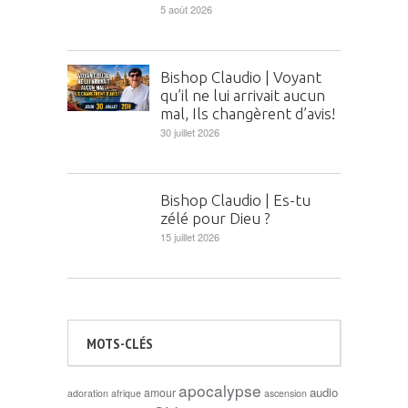
5 août 2026
Bishop Claudio | Voyant
qu’il ne lui arrivait aucun
mal, Ils changèrent d’avis!
30 juillet 2026
Bishop Claudio | Es-tu
zélé pour Dieu ?
15 juillet 2026
MOTS-CLÉS
apocalypse
audio
amour
adoration
afrique
ascension