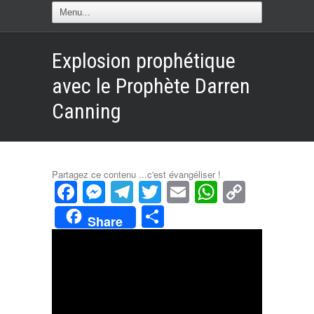
Explosion prophétique
avec le Prophète Darren
Canning
Partagez ce contenu ...c'est évangéliser !
Facebook
Messenger
Telegram
Twitter
Email
WhatsAp
Copy
Link
Partager
Share