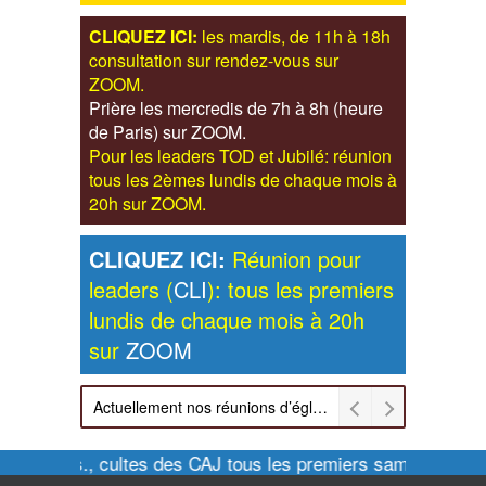
CLIQUEZ ICI:
les mardis, de 11h à 18h
consultation sur rendez-vous sur
ZOOM.
Prière les mercredis de 7h à 8h (heure
de Paris) sur ZOOM.
Pour les leaders TOD et Jubilé: réunion
tous les 2èmes lundis de chaque mois à
20h sur ZOOM.
CLIQUEZ ICI:
Réunion pour
leaders (
CLI
): tous les premiers
lundis de chaque mois à 20h
sur
ZOOM
Actuellement nos réunions d’église sont retransmises sur ZOOM les dimanches à 11h et vendredis à 20h00
Pour infos., cultes des CAJ tous les premiers samedis de c