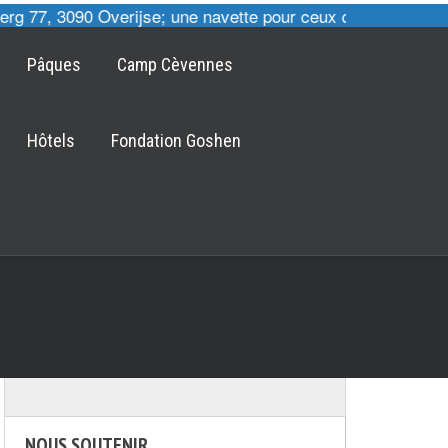
rg 77, 3090 Overijse; une navette pour ceux qui le désirent
Pâques
Camp Cèvennes
Hôtels
Fondation Goshen
NOUS SOUTENIR