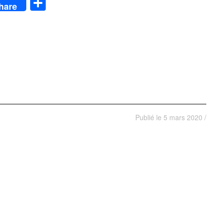
App
y
Partager
hare
Publié le
5 mars 2020
/