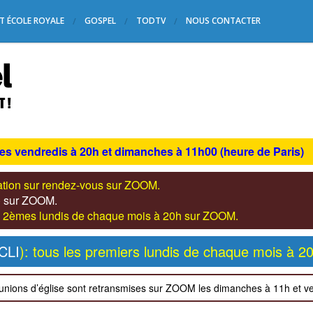
T ÉCOLE ROYALE
GOSPEL
TODTV
NOUS CONTACTER
les vendredis à 20h et dimanches à 11h00 (heure de Paris)
tation sur rendez-vous sur ZOOM.
s) sur ZOOM.
les 2èmes lundis de chaque mois à 20h sur ZOOM.
CLI
): tous les premiers lundis de chaque mois à 2
unions d’église sont retransmises sur ZOOM les dimanches à 11h et v