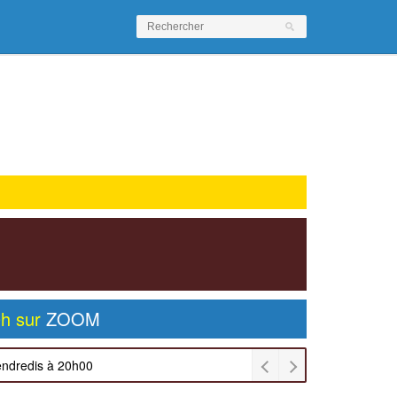
0h sur
ZOOM
endredis à 20h00