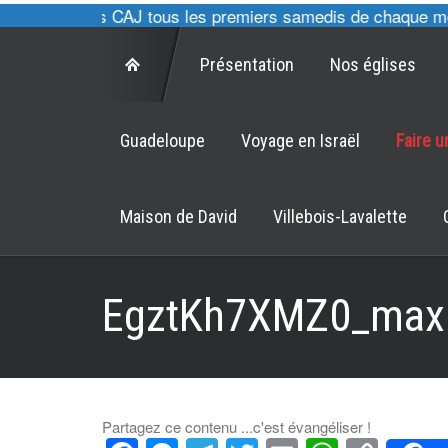
., cultes des CAJ tous les premiers samedis de chaque mois
Présentation
Nos églises
Guadeloupe
Voyage en Israël
Faire 
Maison de David
Villebois-Lavalette
EgztKh7XMZ0_max
Partagez ce contenu ...c'est évangéliser !