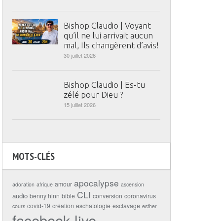
Bishop Claudio | Voyant
qu’il ne lui arrivait aucun
mal, Ils changèrent d’avis!
30 juillet 2026
Bishop Claudio | Es-tu
zélé pour Dieu ?
15 juillet 2026
MOTS-CLÉS
apocalypse
amour
adoration
afrique
ascension
CLI
audio
benny hinn
bible
conversion
coronavirus
covid-19
création
eschatologie
esclavage
cours
esther
facebook live