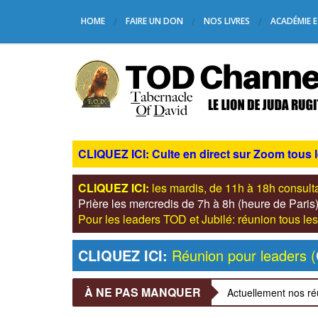
HOME
FAIRE UN DON
NOS LIVRES
ACADÉMIE E
CLIQUEZ ICI: Culte en direct sur Zoom tous 
CLIQUEZ ICI:
les mardis, de 11h à 18h consul
Prière les mercredis de 7h à 8h (heure de Pari
Pour les leaders TOD et Jubilé: réunion tous 
CLIQUEZ ICI:
Réunion pour leaders (
À NE PAS MANQUER
Actuellement nos ré