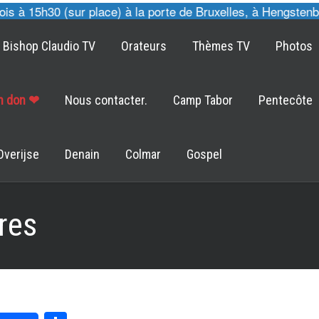
 à 15h30 (sur place) à la porte de Bruxelles, à Hengstenbe
Bishop Claudio TV
Orateurs
Thèmes TV
Photos
un don ❤
Nous contacter.
Camp Tabor
Pentecôte
Overijse
Denain
Colmar
Gospel
res