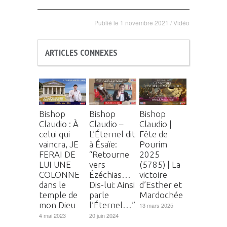
Publié le
1 novembre 2021
/
Vidéo
ARTICLES CONNEXES
Bishop
Bishop
Bishop
Claudio : À
Claudio –
Claudio |
celui qui
L’Éternel dit
Fête de
vaincra, JE
à Ésaïe:
Pourim
FERAI DE
“Retourne
2025
LUI UNE
vers
(5785) | La
COLONNE
Ézéchias…
victoire
dans le
Dis-lui: Ainsi
d’Esther et
temple de
parle
Mardochée
mon Dieu
l’Éternel…”
13 mars 2025
4 mai 2023
20 juin 2024