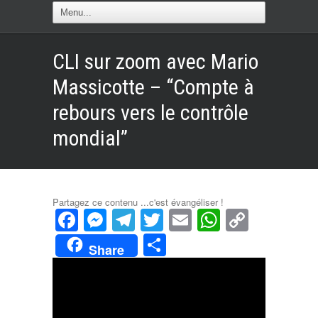
CLI sur zoom avec Mario
Massicotte – “Compte à
rebours vers le contrôle
mondial”
Partagez ce contenu ...c'est évangéliser !
Facebook
Messenger
Telegram
Twitter
Email
WhatsAp
Copy
Link
Partager
Share