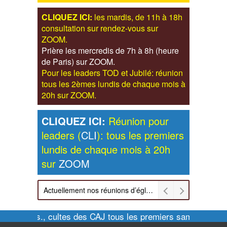
CLIQUEZ ICI:
les mardis, de 11h à 18h
consultation sur rendez-vous sur
ZOOM.
Prière les mercredis de 7h à 8h (heure
de Paris) sur ZOOM.
Pour les leaders TOD et Jubilé: réunion
tous les 2èmes lundis de chaque mois à
20h sur ZOOM.
CLIQUEZ ICI:
Réunion pour
leaders (
CLI
): tous les premiers
lundis de chaque mois à 20h
sur
ZOOM
Actuellement nos réunions d’église sont retransmises sur ZOOM les dimanches à 11h et vendredis à 20h00
Pour infos., cultes des CAJ tous les premiers samedis de c