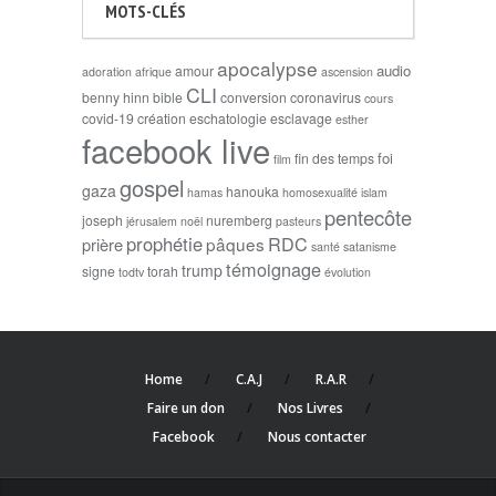
MOTS-CLÉS
apocalypse
audio
amour
adoration
afrique
ascension
CLI
benny hinn
bible
conversion
coronavirus
cours
covid-19
création
eschatologie
esclavage
esther
facebook live
foi
fin des temps
film
gospel
gaza
hanouka
hamas
homosexualité
islam
pentecôte
joseph
nuremberg
jérusalem
noël
pasteurs
prophétie
RDC
pâques
prière
santé
satanisme
témoignage
trump
signe
torah
todtv
évolution
Home
C.A.J
R.A.R
Faire un don
Nos Livres
Facebook
Nous contacter