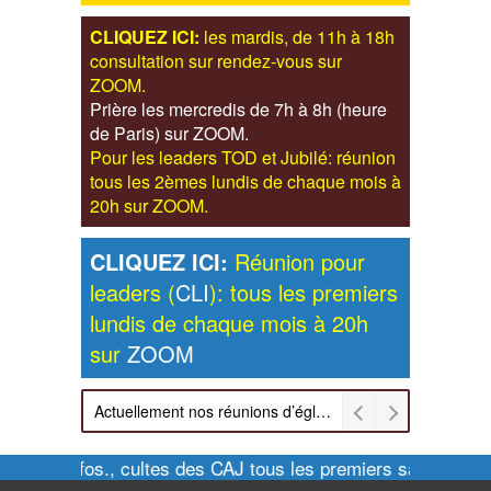
CLIQUEZ ICI:
les mardis, de 11h à 18h
consultation sur rendez-vous sur
ZOOM.
Prière les mercredis de 7h à 8h (heure
de Paris) sur ZOOM.
Pour les leaders TOD et Jubilé: réunion
tous les 2èmes lundis de chaque mois à
20h sur ZOOM.
CLIQUEZ ICI:
Réunion pour
leaders (
CLI
): tous les premiers
lundis de chaque mois à 20h
sur
ZOOM
Actuellement nos réunions d’église sont retransmises sur ZOOM les dimanches à 11h et vendredis à 20h00
Pour infos., cultes des CAJ tous les premiers samedis de