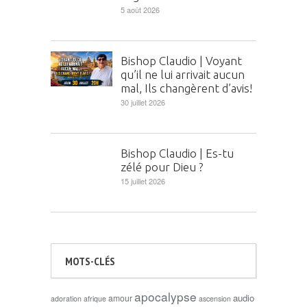
5 août 2026
Bishop Claudio | Voyant
qu’il ne lui arrivait aucun
mal, Ils changèrent d’avis!
30 juillet 2026
Bishop Claudio | Es-tu
zélé pour Dieu ?
15 juillet 2026
MOTS-CLÉS
apocalypse
audio
amour
adoration
afrique
ascension