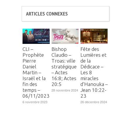
ARTICLES CONNEXES
CLI –
Bishop
Fête des
Prophète
Claudio –
Lumières et
Pierre
Troas: ville
de la
Daniel
stratégique
Dédicace –
Martin –
– Actes
Les 8
Israël et la
16:8; Actes
miracles
fin des
20:5
d’Hanouka –
temps –
Jean 10:22-
28 novembre 2024
06/11/2023
23
6 novembre 2023
26 décembre 2024