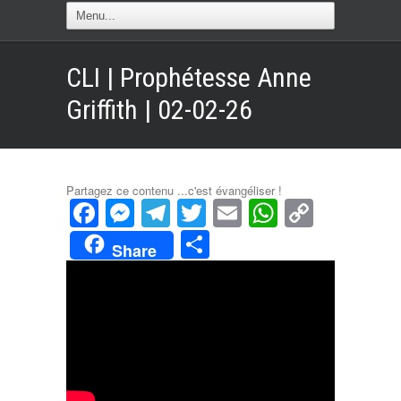
CLI | Prophétesse Anne
Griffith | 02-02-26
Partagez ce contenu ...c'est évangéliser !
Facebook
Messenger
Telegram
Twitter
Email
WhatsAp
Copy
Link
Partager
Share