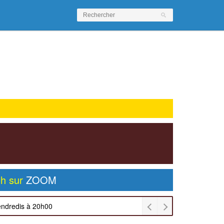
0h sur
ZOOM
endredis à 20h00