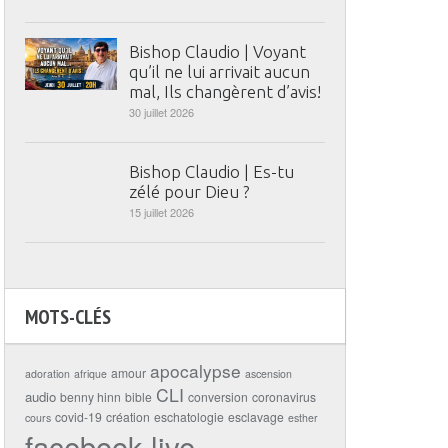
Bishop Claudio | Voyant
qu’il ne lui arrivait aucun
mal, Ils changèrent d’avis!
30 juillet 2026
Bishop Claudio | Es-tu
zélé pour Dieu ?
15 juillet 2026
MOTS-CLÉS
apocalypse
amour
adoration
afrique
ascension
CLI
audio
benny hinn
bible
conversion
coronavirus
covid-19
création
eschatologie
esclavage
cours
esther
facebook live