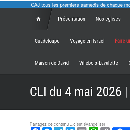
, cultes des CAJ tous les premiers samedis de chaque mois à
Présentation
Nos églises
Guadeloupe
Voyage en Israël
Faire 
Maison de David
Villebois-Lavalette
CLI du 4 mai 2026 
Partagez ce contenu ...c'est évangéliser !