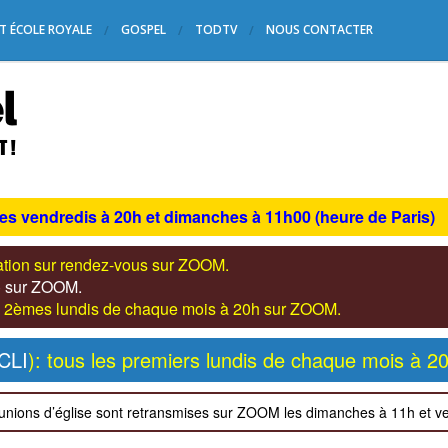
T ÉCOLE ROYALE
GOSPEL
TODTV
NOUS CONTACTER
les vendredis à 20h et dimanches à 11h00 (heure de Paris)
tation sur rendez-vous sur ZOOM.
s) sur ZOOM.
les 2èmes lundis de chaque mois à 20h sur ZOOM.
CLI
): tous les premiers lundis de chaque mois à 2
unions d’église sont retransmises sur ZOOM les dimanches à 11h et v