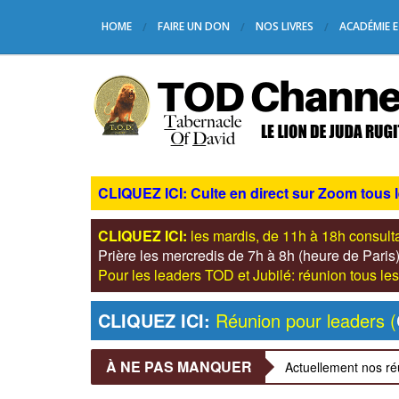
HOME
FAIRE UN DON
NOS LIVRES
ACADÉMIE E
CLIQUEZ ICI: Culte en direct sur Zoom tous 
CLIQUEZ ICI:
les mardis, de 11h à 18h consul
Prière les mercredis de 7h à 8h (heure de Pari
Pour les leaders TOD et Jubilé: réunion tous 
CLIQUEZ ICI:
Réunion pour leaders (
À NE PAS MANQUER
Actuellement nos ré