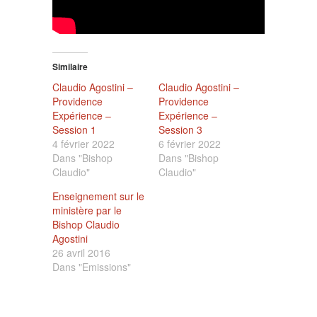
Similaire
Claudio Agostini –
Claudio Agostini –
Providence
Providence
Expérience –
Expérience –
Session 1
Session 3
4 février 2022
6 février 2022
Dans "Bishop
Dans "Bishop
Claudio"
Claudio"
Enseignement sur le
ministère par le
Bishop Claudio
Agostini
26 avril 2016
Dans "Emissions"