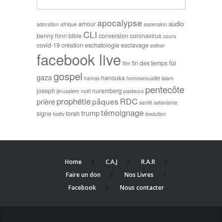
apocalypse
audio
amour
adoration
afrique
ascension
CLI
benny hinn
bible
conversion
coronavirus
cours
covid-19
création
eschatologie
esclavage
esther
facebook live
foi
fin des temps
film
gospel
gaza
hanouka
hamas
homosexualité
islam
pentecôte
joseph
nuremberg
jérusalem
noël
pasteurs
prophétie
RDC
pâques
prière
santé
satanisme
témoignage
trump
signe
torah
todtv
évolution
Home
C.A.J
R.A.R
Faire un don
Nos Livres
Facebook
Nous contacter