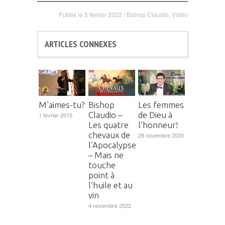
Publié le
5 février 2022
/
Bishop Claudio
,
Vidéo
ARTICLES CONNEXES
M’aimes-tu?
Bishop
Les femmes
Claudio –
de Dieu à
1 février 2015
Les quatre
l’honneur!
chevaux de
29 novembre 2020
l’Apocalypse
– Mais ne
touche
point à
l’huile et au
vin
4 novembre 2022