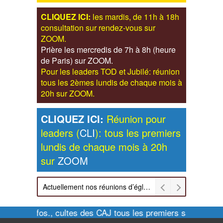
CLIQUEZ ICI:
les mardis, de 11h à 18h
consultation sur rendez-vous sur
ZOOM.
Prière les mercredis de 7h à 8h (heure
de Paris) sur ZOOM.
Pour les leaders TOD et Jubilé: réunion
tous les 2èmes lundis de chaque mois à
20h sur ZOOM.
CLIQUEZ ICI:
Réunion pour
leaders (
CLI
): tous les premiers
lundis de chaque mois à 20h
sur
ZOOM
Actuellement nos réunions d’église sont retransmises sur ZOOM les dimanches à 11h et vendredis à 20h00
Pour infos., cultes des CAJ tous les premiers samedis de