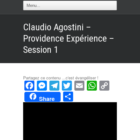
Claudio Agostini –
Providence Expérience –
Session 1
Partagez ce contenu ...c'est évangéliser !
Facebook
Messenger
Telegram
Twitter
Email
WhatsAp
Copy
Link
Partager
Share