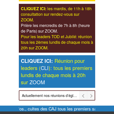
CLIQUEZ ICI:
les mardis, de 11h à 18h
consultation sur rendez-vous sur
ZOOM.
Prière les mercredis de 7h à 8h (heure
de Paris) sur ZOOM.
Pour les leaders TOD et Jubilé: réunion
tous les 2èmes lundis de chaque mois à
20h sur ZOOM.
CLIQUEZ ICI:
Réunion pour
leaders (
CLI
): tous les premiers
lundis de chaque mois à 20h
sur
ZOOM
Actuellement nos réunions d’église sont retransmises sur ZOOM les dimanches à 11h et vendredis à 20h00
Pour infos., cultes des CAJ tous les premiers samedis de