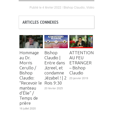
Publié le
4 février 2022
/
Bishop Claudio
,
Vidéo
ARTICLES CONNEXES
Hommage
Bishop
ATTENTION
au Dr.
Claudio |
AU FEU
Morris
Entre dans
ETRANGER
Cerullo /
Jizreel, et
– Bishop
Bishop
condamne
Claudio
Claudio:
Jézabel ! | 2
23 janvier 2019
“Recevoir le
Rois 9:30
manteau
20 février 2025
d’Élie” /
Temps de
prière
16 juillet 2020