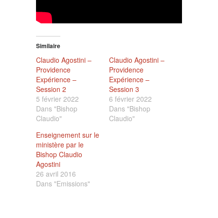
Similaire
Claudio Agostini –
Claudio Agostini –
Providence
Providence
Expérience –
Expérience –
Session 2
Session 3
5 février 2022
6 février 2022
Dans "Bishop
Dans "Bishop
Claudio"
Claudio"
Enseignement sur le
ministère par le
Bishop Claudio
Agostini
26 avril 2016
Dans "Emissions"