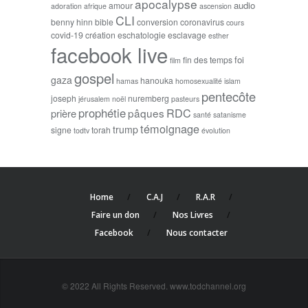
apocalypse
audio
amour
adoration
afrique
ascension
CLI
benny hinn
bible
conversion
coronavirus
cours
covid-19
création
eschatologie
esclavage
esther
facebook live
foi
fin des temps
film
gospel
gaza
hanouka
hamas
homosexualité
islam
pentecôte
joseph
nuremberg
jérusalem
noël
pasteurs
prophétie
RDC
pâques
prière
santé
satanisme
témoignage
trump
signe
torah
todtv
évolution
Home
C.A.J
R.A.R
Faire un don
Nos Livres
Facebook
Nous contacter
© 2022 All Rights Reserved. www.todchannel.org