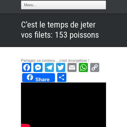
C’est le temps de jeter
vos filets: 153 poissons
Partagez ce contenu ...c'est évangéliser !
Facebook
Messenger
Telegram
Twitter
Email
WhatsAp
Copy
Link
Partager
Share