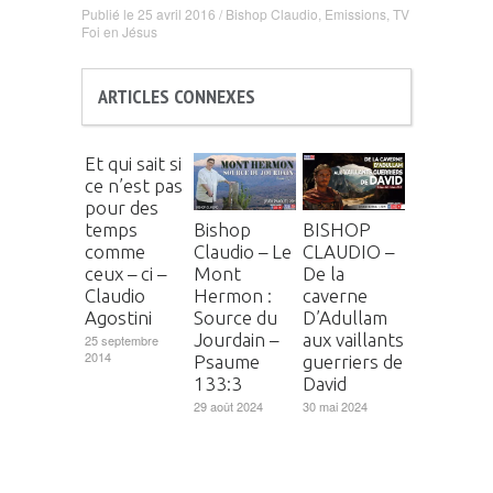
Publié le
25 avril 2016
/
Bishop Claudio
,
Emissions
,
TV
Foi en Jésus
ARTICLES CONNEXES
Et qui sait si
ce n’est pas
pour des
temps
Bishop
BISHOP
comme
Claudio – Le
CLAUDIO –
ceux – ci –
Mont
De la
Claudio
Hermon :
caverne
Agostini
Source du
D’Adullam
Jourdain –
aux vaillants
25 septembre
2014
Psaume
guerriers de
133:3
David
29 août 2024
30 mai 2024