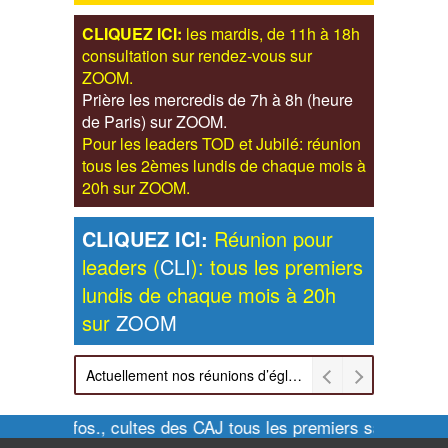
CLIQUEZ ICI:
les mardis, de 11h à 18h
consultation sur rendez-vous sur
ZOOM.
Prière les mercredis de 7h à 8h (heure
de Paris) sur ZOOM.
Pour les leaders TOD et Jubilé: réunion
tous les 2èmes lundis de chaque mois à
20h sur ZOOM.
CLIQUEZ ICI:
Réunion pour
leaders (
CLI
): tous les premiers
lundis de chaque mois à 20h
sur
ZOOM
Actuellement nos réunions d’église sont retransmises sur ZOOM les dimanches à 11h et vendredis à 20h00
Pour infos., cultes des CAJ tous les premiers samedis de