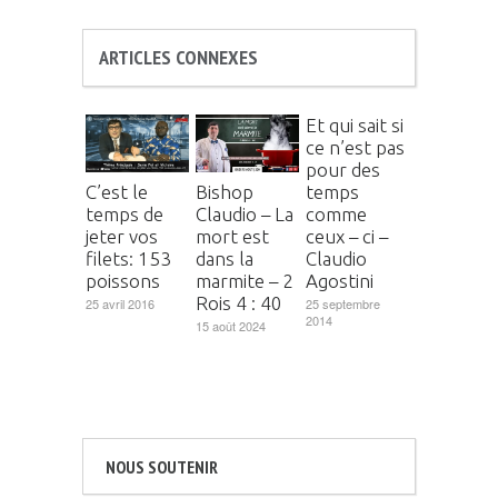
ARTICLES CONNEXES
Et qui sait si
ce n’est pas
pour des
temps
C’est le
Bishop
comme
temps de
Claudio – La
ceux – ci –
jeter vos
mort est
Claudio
filets: 153
dans la
Agostini
poissons
marmite – 2
Rois 4 : 40
25 septembre
25 avril 2016
2014
15 août 2024
NOUS SOUTENIR