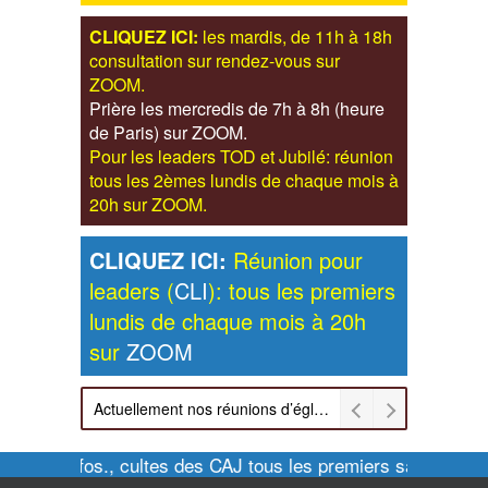
CLIQUEZ ICI:
les mardis, de 11h à 18h
consultation sur rendez-vous sur
ZOOM.
Prière les mercredis de 7h à 8h (heure
de Paris) sur ZOOM.
Pour les leaders TOD et Jubilé: réunion
tous les 2èmes lundis de chaque mois à
20h sur ZOOM.
CLIQUEZ ICI:
Réunion pour
leaders (
CLI
): tous les premiers
lundis de chaque mois à 20h
sur
ZOOM
Actuellement nos réunions d’église sont retransmises sur ZOOM les dimanches à 11h et vendredis à 20h00
Pour infos., cultes des CAJ tous les premiers samedis de