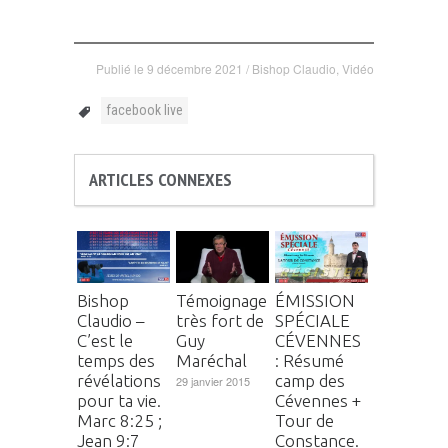
Publié le
9 décembre 2021
/
Bishop Claudio
,
Vidéo
facebook live
ARTICLES CONNEXES
Bishop
Témoignage
ÉMISSION
Claudio –
très fort de
SPÉCIALE
C’est le
Guy
CÉVENNES
temps des
Maréchal
: Résumé
révélations
camp des
29 janvier 2015
pour ta vie.
Cévennes +
Marc 8:25 ;
Tour de
Jean 9:7
Constance.