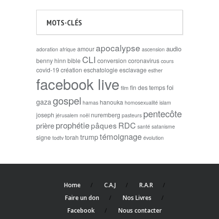
MOTS-CLÉS
apocalypse
audio
amour
adoration
afrique
ascension
CLI
benny hinn
bible
conversion
coronavirus
cours
covid-19
création
eschatologie
esclavage
esther
facebook live
foi
fin des temps
film
gospel
gaza
hanouka
hamas
homosexualité
islam
pentecôte
joseph
nuremberg
jérusalem
noël
pasteurs
prophétie
RDC
pâques
prière
santé
satanisme
témoignage
trump
signe
torah
todtv
évolution
Home
C.A.J
R.A.R
Faire un don
Nos Livres
Facebook
Nous contacter