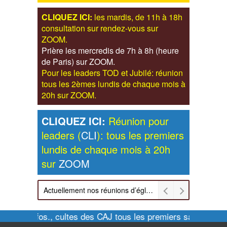
CLIQUEZ ICI:
les mardis, de 11h à 18h
consultation sur rendez-vous sur
ZOOM.
Prière les mercredis de 7h à 8h (heure
de Paris) sur ZOOM.
Pour les leaders TOD et Jubilé: réunion
tous les 2èmes lundis de chaque mois à
20h sur ZOOM.
CLIQUEZ ICI:
Réunion pour
leaders (
CLI
): tous les premiers
lundis de chaque mois à 20h
sur
ZOOM
Actuellement nos réunions d’église sont retransmises sur ZOOM les dimanches à 11h et vendredis à 20h00
Pour infos., cultes des CAJ tous les premiers samedis de