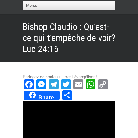
Bishop Claudio : Qu’est-
ce qui t’empêche de voir?
Luc 24:16
Partagez ce contenu ...c'est évangéliser !
Facebook
Messenger
Telegram
Twitter
Email
WhatsAp
Copy
Link
Partager
Share