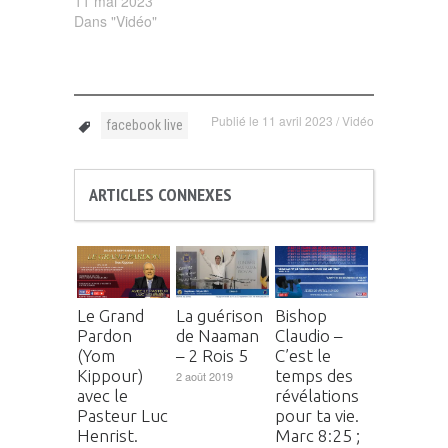
11 mai 2023
Dans "Vidéo"
Publié le
11 avril 2023
/
Vidéo
facebook live
ARTICLES CONNEXES
Le Grand
La guérison
Bishop
Pardon
de Naaman
Claudio –
(Yom
– 2 Rois 5
C’est le
Kippour)
temps des
2 août 2019
avec le
révélations
Pasteur Luc
pour ta vie.
Henrist.
Marc 8:25 ;