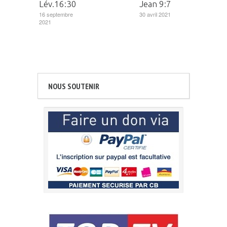
Lév.16:30
Jean 9:7
16 septembre
30 avril 2021
2021
NOUS SOUTENIR