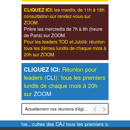
CLIQUEZ ICI:
les mardis, de 11h à 18h
consultation sur rendez-vous sur
ZOOM.
Prière les mercredis de 7h à 8h (heure
de Paris) sur ZOOM.
Pour les leaders TOD et Jubilé: réunion
tous les 2èmes lundis de chaque mois à
20h sur ZOOM.
CLIQUEZ ICI:
Réunion pour
leaders (
CLI
): tous les premiers
lundis de chaque mois à 20h
sur
ZOOM
Actuellement nos réunions d’église sont retransmises sur ZOOM les dimanches à 11h et vendredis à 20h00
Pour infos., cultes des CAJ tous les premiers samedis de