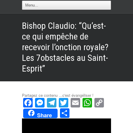
Bishop Claudio: “Qu’est-
ce qui empêche de
recevoir l’onction royale?
Les 7obstacles au Saint-
Esprit”
Partagez ce contenu ...c'est évangéliser !
Facebook
Messenger
Telegram
Twitter
Email
WhatsAp
Copy
Link
Partager
Share