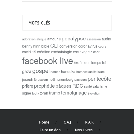
MOTS-CLÉS
apocalypse
audio
amour
adoration
afrique
ascension
CLI
benny hinn
bible
conversion
coronavirus
cours
covid-19
création
eschatologie
esclavage
esther
facebook live
foi
fin des temps
film
gospel
gaza
hanouka
hamas
homosexualité
islam
pentecôte
joseph
nuremberg
jérusalem
noël
pasteurs
prophétie
RDC
pâques
prière
santé
satanisme
témoignage
trump
signe
torah
todtv
évolution
Home
C.A.J
R.A.R
Faire un don
Nos Livres