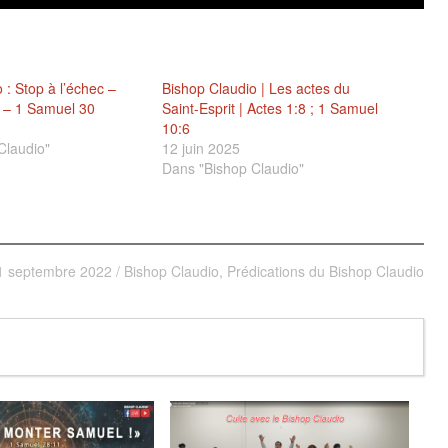
 : Stop à l’échec –
Bishop Claudio | Les actes du
op – 1 Samuel 30
Saint-Esprit | Actes 1:8 ; 1 Samuel
10:6
Claudio"
12 juin 2025
Dans "Bishop Claudio"
1 septembre 2022
/
Bishop Claudio
,
Prédications du Bishop Claudio