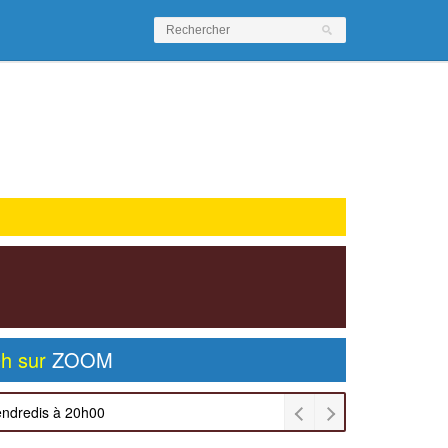
0h sur
ZOOM
endredis à 20h00