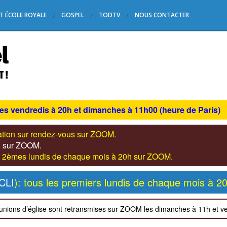
T ÉCOLE ROYALE
GOSPEL
TODTV
NOUS CONTACTER
les vendredis à 20h et dimanches à 11h00 (heure de Paris)
tation sur rendez-vous sur ZOOM.
s) sur ZOOM.
les 2èmes lundis de chaque mois à 20h sur ZOOM.
CLI
): tous les premiers lundis de chaque mois à 2
unions d’église sont retransmises sur ZOOM les dimanches à 11h et v