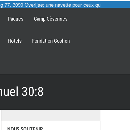
77, 3090 Overijse; une navette pour ceux qui le désirent e
Pâques
Camp Cèvennes
Hôtels
Fondation Goshen
muel 30:8
NOUS SOUTENIR