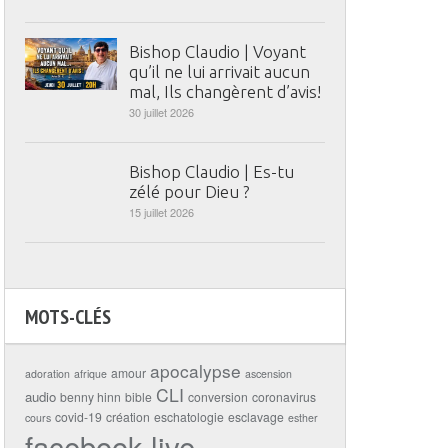
Bishop Claudio | Voyant
qu’il ne lui arrivait aucun
mal, Ils changèrent d’avis!
30 juillet 2026
Bishop Claudio | Es-tu
zélé pour Dieu ?
15 juillet 2026
MOTS-CLÉS
apocalypse
amour
adoration
afrique
ascension
CLI
audio
benny hinn
bible
conversion
coronavirus
covid-19
création
eschatologie
esclavage
cours
esther
facebook live