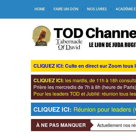
HOME
FAIRE UN DON
NOS LIVRES
ACADÉMIE E
CLIQUEZ ICI: Culte en direct sur Zoom tous 
CLIQUEZ ICI:
les mardis, de 11h à 18h consul
Prière les mercredis de 7h à 8h (heure de Pari
Pour les leaders TOD et Jubilé: réunion tous 
CLIQUEZ ICI:
Réunion pour leaders (
À NE PAS MANQUER
Actuellement nos ré