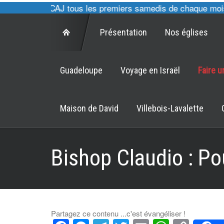
cultes des CAJ tous les premiers samedis de chaque mois à 
Présentation
Nos églises
Guadeloupe
Voyage en Israël
Faire 
Maison de David
Villebois-Lavalette
Bishop Claudio : Po
Partagez ce contenu ...c'est évangéliser !