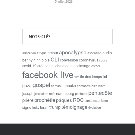
15 juillet 2026
MOTS-CLÉS
apocalypse
audio
amour
adoration
afrique
ascension
CLI
benny hinn
bible
conversion
coronavirus
cours
covid-19
création
eschatologie
esclavage
esther
facebook live
foi
fin des temps
film
gospel
gaza
hanouka
hamas
homosexualité
islam
pentecôte
joseph
nuremberg
jérusalem
noël
pasteurs
prophétie
RDC
pâques
prière
santé
satanisme
témoignage
trump
signe
torah
todtv
évolution