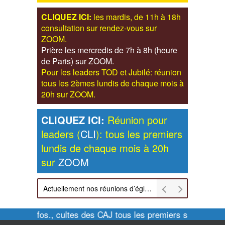
CLIQUEZ ICI:
les mardis, de 11h à 18h
consultation sur rendez-vous sur
ZOOM.
Prière les mercredis de 7h à 8h (heure
de Paris) sur ZOOM.
Pour les leaders TOD et Jubilé: réunion
tous les 2èmes lundis de chaque mois à
20h sur ZOOM.
CLIQUEZ ICI:
Réunion pour
leaders (
CLI
): tous les premiers
lundis de chaque mois à 20h
sur
ZOOM
Actuellement nos réunions d’église sont retransmises sur ZOOM les dimanches à 11h et vendredis à 20h00
Pour infos., cultes des CAJ tous les premiers samedis de