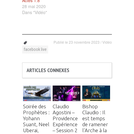
Actes 1:8
28 mai 2020
Dans "Vidéo"
Publié le
23 novembre 2023
/
Vidéo
facebook live
ARTICLES CONNEXES
Soirée des
Claudio
Bishop
Prophètes :
Agostini –
Claudio : Il
Yohann
Providence
est temps
Suant, Neel
Expérience
de ramener
Uberai,
– Session 2
l’Arche à la