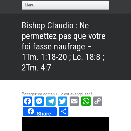
Bishop Claudio : Ne
permettez pas que votre
foi fasse naufrage –
1Tm. 1:18-20 ; Lc. 18:8 ;
2Tm. 4:7
Partagez ce contenu ...c'est évangéliser !
Facebook
Messenger
Telegram
Twitter
Email
WhatsAp
Copy
Link
Partager
Share