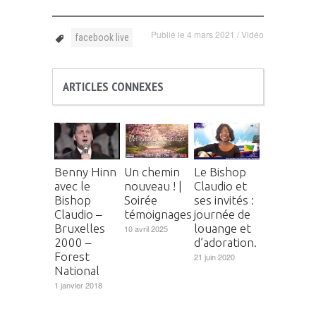
Publié le
4 mars 2021
/
Vidéo
facebook live
ARTICLES CONNEXES
Benny Hinn
Un chemin
Le Bishop
avec le
nouveau ! |
Claudio et
Bishop
Soirée
ses invités :
Claudio –
témoignages
journée de
Bruxelles
louange et
10 avril 2025
2000 –
d’adoration.
Forest
21 juin 2020
National
1 janvier 2018