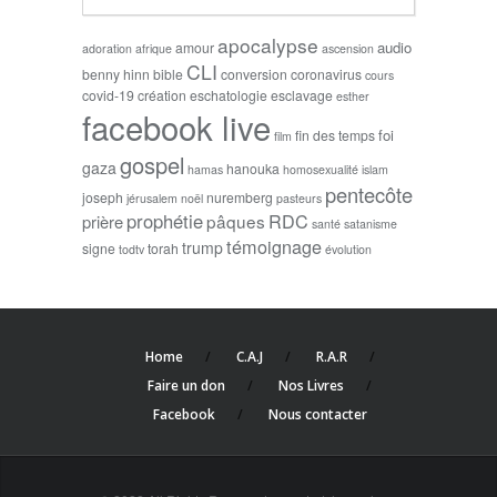
apocalypse
audio
amour
adoration
afrique
ascension
CLI
benny hinn
bible
conversion
coronavirus
cours
covid-19
création
eschatologie
esclavage
esther
facebook live
foi
fin des temps
film
gospel
gaza
hanouka
hamas
homosexualité
islam
pentecôte
joseph
nuremberg
jérusalem
noël
pasteurs
prophétie
RDC
pâques
prière
santé
satanisme
témoignage
trump
signe
torah
todtv
évolution
Home
C.A.J
R.A.R
Faire un don
Nos Livres
Facebook
Nous contacter