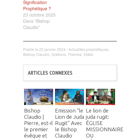
Signification
Prophétique ?
23 octobre 2025
Dans "Bishop
Claudio"
Publié le
23 janvier 2024
/
Actualités prophétiques
,
Bishop Claudio
,
Orateurs
,
Thèmes
,
Vidéo
ARTICLES CONNEXES
Bishop
Emission “le
Le lion de
Claudio |
Lion de Juda
juda rugit:
Pierre, est-il
Rugit” Avec
ÉGLISE
le premier
le Bishop
MISSIONNAIRE
évêque et
Claudio
OU