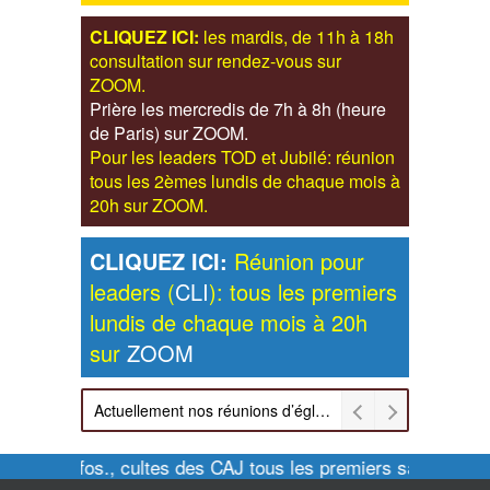
CLIQUEZ ICI:
les mardis, de 11h à 18h
consultation sur rendez-vous sur
ZOOM.
Prière les mercredis de 7h à 8h (heure
de Paris) sur ZOOM.
Pour les leaders TOD et Jubilé: réunion
tous les 2èmes lundis de chaque mois à
20h sur ZOOM.
CLIQUEZ ICI:
Réunion pour
leaders (
CLI
): tous les premiers
lundis de chaque mois à 20h
sur
ZOOM
Actuellement nos réunions d’église sont retransmises sur ZOOM les dimanches à 11h et vendredis à 20h00
Pour infos., cultes des CAJ tous les premiers samedis de