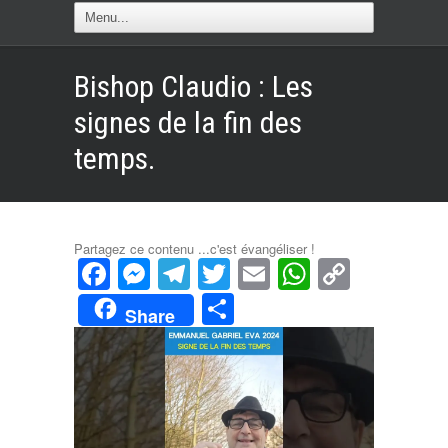
Bishop Claudio : Les
signes de la fin des
temps.
Partagez ce contenu ...c'est évangéliser !
Facebook
Messenger
Telegram
Twitter
Email
WhatsAp
Copy
Link
Partager
Share