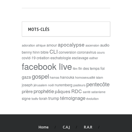
MOTS-CLÉS
apocalypse
audio
amour
adoration
afrique
ascension
CLI
benny hinn
bible
conversion
coronavirus
cours
covid-19
création
eschatologie
esclavage
esther
facebook live
foi
fin des temps
film
gospel
gaza
hanouka
hamas
homosexualité
islam
pentecôte
joseph
nuremberg
jérusalem
noël
pasteurs
prophétie
RDC
pâques
prière
santé
satanisme
témoignage
trump
signe
torah
todtv
évolution
Home
C.A.J
R.A.R