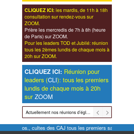
CLIQUEZ ICI:
les mardis, de 11h à 18h
consultation sur rendez-vous sur
ZOOM.
Prière les mercredis de 7h à 8h (heure
de Paris) sur ZOOM.
Pour les leaders TOD et Jubilé: réunion
tous les 2èmes lundis de chaque mois à
20h sur ZOOM.
CLIQUEZ ICI:
Réunion pour
leaders (
CLI
): tous les premiers
lundis de chaque mois à 20h
sur
ZOOM
Actuellement nos réunions d’église sont retransmises sur ZOOM les dimanches à 11h et vendredis à 20h00
Pour infos., cultes des CAJ tous les premiers samedis de