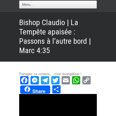
Bishop Claudio | La
Tempête apaisée :
Passons à l’autre bord |
Marc 4:35
Partagez ce contenu ...c'est évangéliser !
Facebook
Messenger
Telegram
Twitter
Email
WhatsAp
Copy
Link
Partager
Share