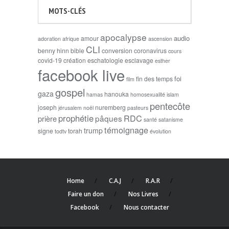
MOTS-CLÉS
apocalypse
audio
amour
adoration
afrique
ascension
CLI
benny hinn
bible
conversion
coronavirus
cours
covid-19
création
eschatologie
esclavage
esther
facebook live
foi
fin des temps
film
gospel
gaza
hanouka
hamas
homosexualité
islam
pentecôte
joseph
nuremberg
jérusalem
noël
pasteurs
prophétie
RDC
pâques
prière
santé
satanisme
témoignage
trump
signe
torah
todtv
évolution
Home
C.A.J
R.A.R
Faire un don
Nos Livres
Facebook
Nous contacter