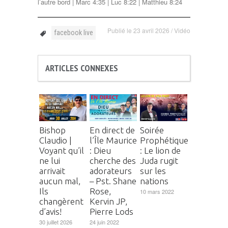
l’autre bord | Marc 4:35 | Luc 8:22 | Matthieu 8:24
Publié le
23 avril 2026
/
Vidéo
facebook live
ARTICLES CONNEXES
Bishop
En direct de
Soirée
Claudio |
l’Île Maurice
Prophétique
Voyant qu’il
: Dieu
: Le lion de
ne lui
cherche des
Juda rugit
arrivait
adorateurs
sur les
aucun mal,
– Pst. Shane
nations
Ils
Rose,
10 mars 2022
changèrent
Kervin JP,
d’avis!
Pierre Lods
30 juillet 2026
24 juin 2022