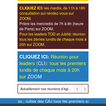
CLIQUEZ ICI:
les mardis, de 11h à 18h
consultation sur rendez-vous sur
ZOOM.
Prière les mercredis de 7h à 8h (heure
de Paris) sur ZOOM.
Pour les leaders TOD et Jubilé: réunion
tous les 2èmes lundis de chaque mois à
20h sur ZOOM.
CLIQUEZ ICI:
Réunion pour
leaders (
CLI
): tous les premiers
lundis de chaque mois à 20h
sur
ZOOM
Actuellement nos réunions d’église sont retransmises sur ZOOM les dimanches à 11h et vendredis à 20h00
Pour infos., cultes des CAJ tous les premiers samedis de