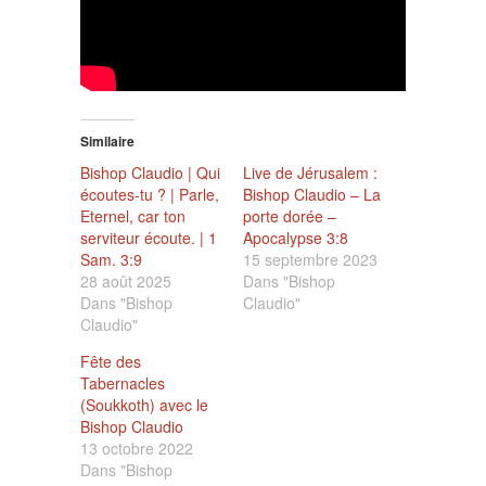
Similaire
Bishop Claudio | Qui
Live de Jérusalem :
écoutes-tu ? | Parle,
Bishop Claudio – La
Eternel, car ton
porte dorée –
serviteur écoute. | 1
Apocalypse 3:8
Sam. 3:9
15 septembre 2023
28 août 2025
Dans "Bishop
Dans "Bishop
Claudio"
Claudio"
Fête des
Tabernacles
(Soukkoth) avec le
Bishop Claudio
13 octobre 2022
Dans "Bishop