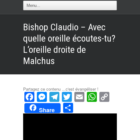
Bishop Claudio – Avec
quelle oreille écoutes-tu?
L’oreille droite de
Malchus
Partagez ce contenu ...c'est évangéliser !
Facebook
Messenger
Telegram
Twitter
Email
WhatsAp
Copy
Link
Partager
Share