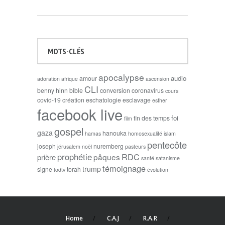
MOTS-CLÉS
apocalypse
audio
amour
adoration
afrique
ascension
CLI
benny hinn
bible
conversion
coronavirus
cours
covid-19
création
eschatologie
esclavage
esther
facebook live
foi
fin des temps
film
gospel
gaza
hanouka
hamas
homosexualité
islam
pentecôte
joseph
nuremberg
jérusalem
noël
pasteurs
prophétie
RDC
pâques
prière
santé
satanisme
témoignage
trump
signe
torah
todtv
évolution
Home
C.A.J
R.A.R