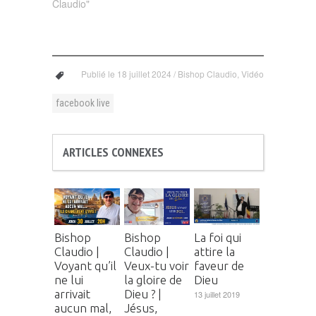
Claudio"
Publié le
18 juillet 2024
/
Bishop Claudio
,
Vidéo
facebook live
ARTICLES CONNEXES
Bishop
Bishop
La foi qui
Claudio |
Claudio |
attire la
Voyant qu’il
Veux-tu voir
faveur de
ne lui
la gloire de
Dieu
arrivait
Dieu ? |
13 juillet 2019
aucun mal,
Jésus,