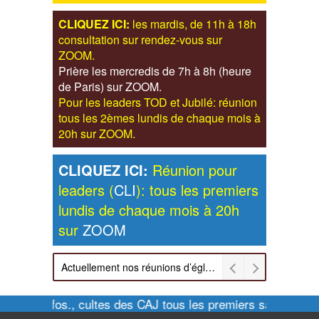
CLIQUEZ ICI:
les mardis, de 11h à 18h
consultation sur rendez-vous sur
ZOOM.
Prière les mercredis de 7h à 8h (heure
de Paris) sur ZOOM.
Pour les leaders TOD et Jubilé: réunion
tous les 2èmes lundis de chaque mois à
20h sur ZOOM.
CLIQUEZ ICI:
Réunion pour
leaders (
CLI
): tous les premiers
lundis de chaque mois à 20h
sur
ZOOM
Actuellement nos réunions d’église sont retransmises sur ZOOM les dimanches à 11h et vendredis à 20h00
Pour infos., cultes des CAJ tous les premiers samedis de