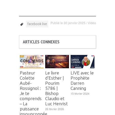
Publié le
30 janvier 2025
/
Vidéo
facebook live
ARTICLES CONNEXES
Pasteur
Le livre
LIVE avec le
Colette
d’Esther |
Prophète
Aubé-
Pourim
Darren
Rossignol :
5786 |
Canning
Je te
Bishop
15 février 2024
comprends
Claudio et
– La
Luc Henrist
puissance
26 février 2026
insoupçonnée