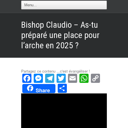
Bishop Claudio – As-tu
préparé une place pour
l’arche en 2025 ?
Partagez ce contenu ...c'est évangéliser !
Facebook
Messenger
Telegram
Twitter
Email
WhatsAp
Copy
Link
Partager
Share