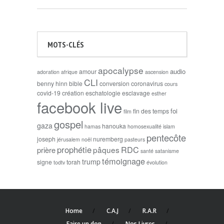
MOTS-CLÉS
apocalypse
audio
amour
adoration
afrique
ascension
CLI
benny hinn
bible
conversion
coronavirus
cours
covid-19
création
eschatologie
esclavage
esther
facebook live
foi
fin des temps
film
gospel
gaza
hanouka
hamas
homosexualité
islam
pentecôte
joseph
nuremberg
jérusalem
noël
pasteurs
prophétie
RDC
pâques
prière
santé
satanisme
témoignage
trump
signe
torah
todtv
évolution
Home
C.A.J
R.A.R
Faire un don
Nos Livres