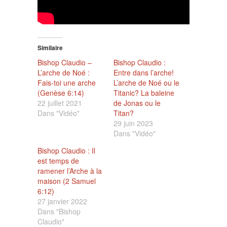
Similaire
Bishop Claudio –
Bishop Claudio :
L’arche de Noé :
Entre dans l’arche!
Fais-toi une arche
L’arche de Noé ou le
(Genèse 6:14)
Titanic? La baleine
22 juillet 2021
de Jonas ou le
Dans "Vidéo"
Titan?
29 juin 2023
Dans "Vidéo"
Bishop Claudio : Il
est temps de
ramener l’Arche à la
maison (2 Samuel
6:12)
27 janvier 2022
Dans "Bishop
Claudio"