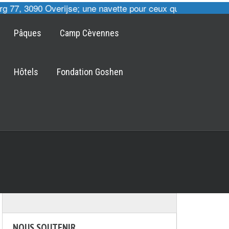
 77, 3090 Overijse; une navette pour ceux qui le désirent e
Pâques
Camp Cèvennes
Hôtels
Fondation Goshen
NOUS SOUTENIR