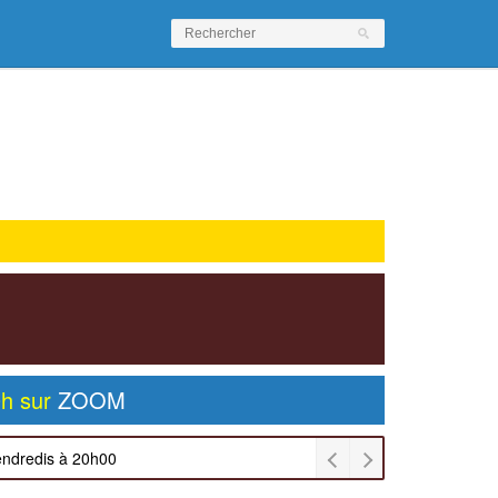
0h sur
ZOOM
endredis à 20h00