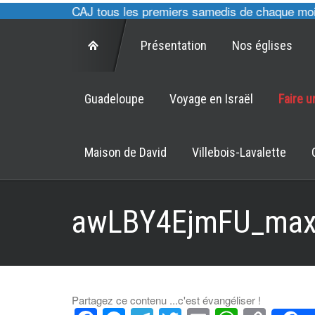
 cultes des CAJ tous les premiers samedis de chaque mois à
Présentation
Nos églises
Guadeloupe
Voyage en Israël
Faire 
Maison de David
Villebois-Lavalette
awLBY4EjmFU_max
Partagez ce contenu ...c'est évangéliser !