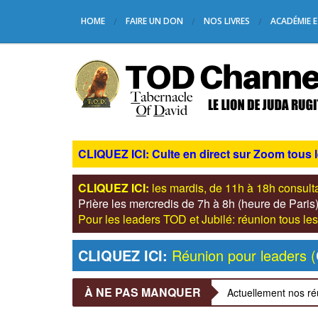
HOME
FAIRE UN DON
NOS LIVRES
ACADÉMIE E
CLIQUEZ ICI: Culte en direct sur Zoom tous 
CLIQUEZ ICI:
les mardis, de 11h à 18h consul
Prière les mercredis de 7h à 8h (heure de Pari
Pour les leaders TOD et Jubilé: réunion tous 
CLIQUEZ ICI:
Réunion pour leaders (
À NE PAS MANQUER
Actuellement nos ré