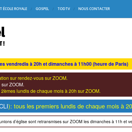
T ÉCOLE ROYALE
GOSPEL
TODTV
NOUS CONTACTER
les vendredis à 20h et dimanches à 11h00 (heure de Paris)
tation sur rendez-vous sur ZOOM.
s) sur ZOOM.
les 2èmes lundis de chaque mois à 20h sur ZOOM.
CLI
): tous les premiers lundis de chaque mois à 2
unions d’église sont retransmises sur ZOOM les dimanches à 11h et v