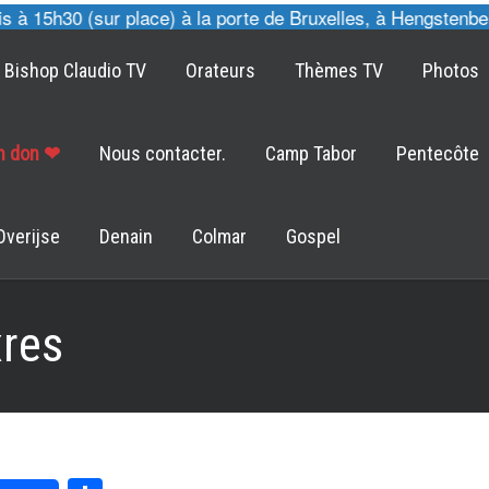
 15h30 (sur place) à la porte de Bruxelles, à Hengstenberg
Bishop Claudio TV
Orateurs
Thèmes TV
Photos
un don ❤
Nous contacter.
Camp Tabor
Pentecôte
Overijse
Denain
Colmar
Gospel
res