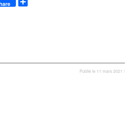
App
y
Partager
hare
Publié le
11 mars 2021
/