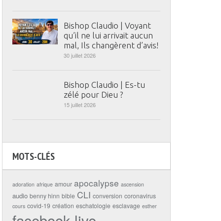
Bishop Claudio | Voyant
qu’il ne lui arrivait aucun
mal, Ils changèrent d’avis!
30 juillet 2026
Bishop Claudio | Es-tu
zélé pour Dieu ?
15 juillet 2026
MOTS-CLÉS
apocalypse
amour
adoration
afrique
ascension
CLI
audio
benny hinn
bible
conversion
coronavirus
covid-19
création
eschatologie
esclavage
cours
esther
facebook live