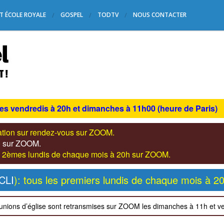
T ÉCOLE ROYALE
GOSPEL
TODTV
NOUS CONTACTER
les vendredis à 20h et dimanches à 11h00 (heure de Paris)
tation sur rendez-vous sur ZOOM.
s) sur ZOOM.
les 2èmes lundis de chaque mois à 20h sur ZOOM.
CLI
): tous les premiers lundis de chaque mois à 2
unions d’église sont retransmises sur ZOOM les dimanches à 11h et v