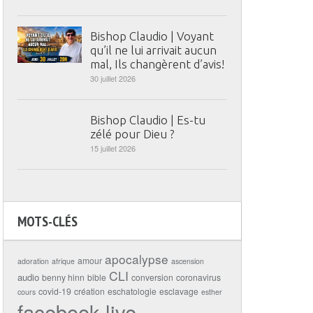
Bishop Claudio | Voyant
qu’il ne lui arrivait aucun
mal, Ils changèrent d’avis!
30 juillet 2026
Bishop Claudio | Es-tu
zélé pour Dieu ?
15 juillet 2026
MOTS-CLÉS
apocalypse
amour
adoration
afrique
ascension
CLI
audio
benny hinn
bible
conversion
coronavirus
covid-19
création
eschatologie
esclavage
cours
esther
facebook live