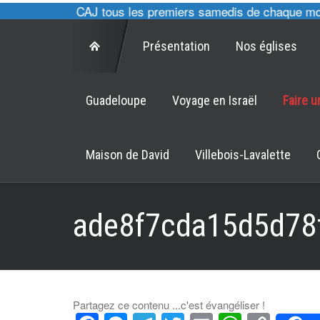
, cultes des CAJ tous les premiers samedis de chaque mois 
Présentation
Nos églises
Guadeloupe
Voyage en Israël
Faire 
Maison de David
Villebois-Lavalette
ade8f7cda15d5d78
Partagez ce contenu ...c'est évangéliser !