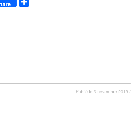
App
y
Partager
hare
Publié le
6 novembre 2019
/