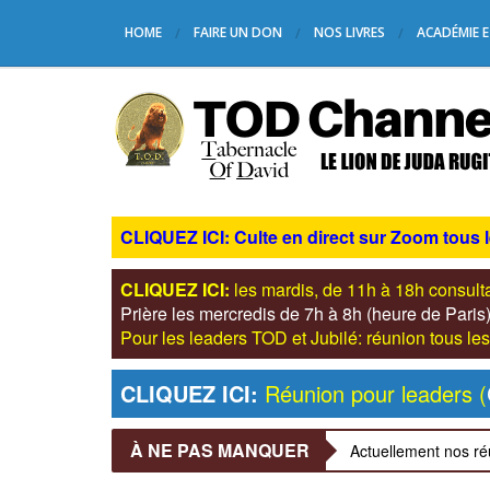
HOME
FAIRE UN DON
NOS LIVRES
ACADÉMIE E
CLIQUEZ ICI: Culte en direct sur Zoom tous 
CLIQUEZ ICI:
les mardis, de 11h à 18h consul
Prière les mercredis de 7h à 8h (heure de Pari
Pour les leaders TOD et Jubilé: réunion tous 
CLIQUEZ ICI:
Réunion pour leaders (
À NE PAS MANQUER
Actuellement nos ré