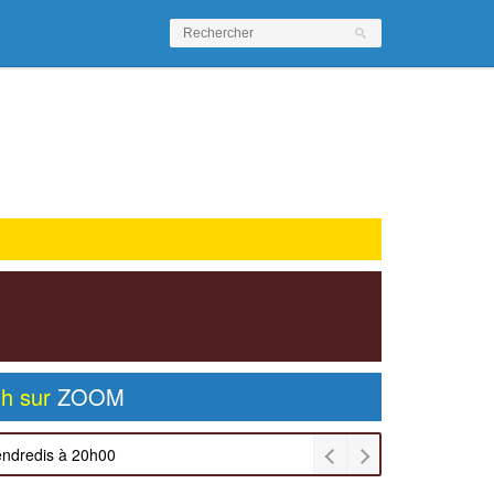
0h sur
ZOOM
endredis à 20h00