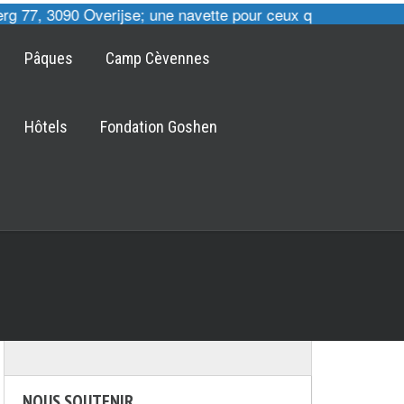
 77, 3090 Overijse; une navette pour ceux qui le désirent 
Pâques
Camp Cèvennes
Hôtels
Fondation Goshen
NOUS SOUTENIR