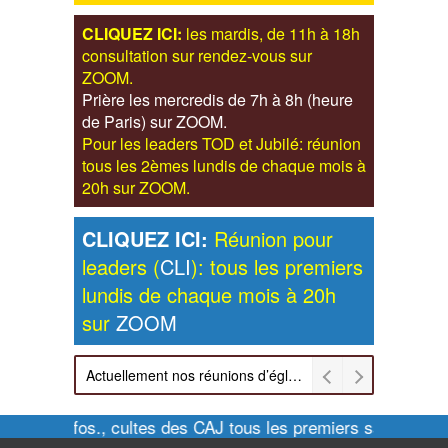
CLIQUEZ ICI:
les mardis, de 11h à 18h
consultation sur rendez-vous sur
ZOOM.
Prière les mercredis de 7h à 8h (heure
de Paris) sur ZOOM.
Pour les leaders TOD et Jubilé: réunion
tous les 2èmes lundis de chaque mois à
20h sur ZOOM.
CLIQUEZ ICI:
Réunion pour
leaders (
CLI
): tous les premiers
lundis de chaque mois à 20h
sur
ZOOM
Actuellement nos réunions d’église sont retransmises sur ZOOM les dimanches à 11h et vendredis à 20h00
Pour infos., cultes des CAJ tous les premiers samedis de