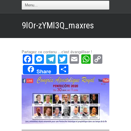
9lOr-zYMl3Q_maxres
Partagez ce contenu ...c'est évangéliser !
Facebook
Messenger
Telegram
Twitter
Email
WhatsAp
Copy
Link
Partager
Share