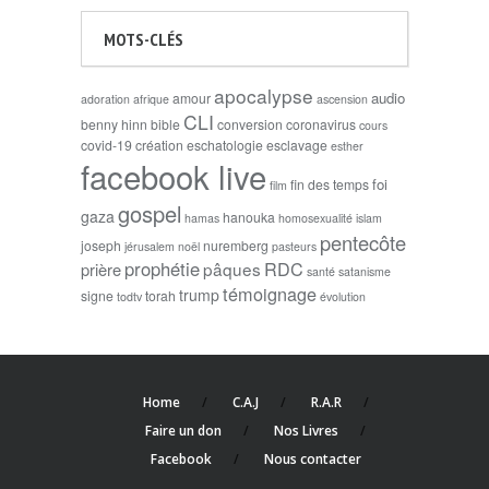
MOTS-CLÉS
apocalypse
audio
amour
adoration
afrique
ascension
CLI
benny hinn
bible
conversion
coronavirus
cours
covid-19
création
eschatologie
esclavage
esther
facebook live
foi
fin des temps
film
gospel
gaza
hanouka
hamas
homosexualité
islam
pentecôte
joseph
nuremberg
jérusalem
noël
pasteurs
prophétie
RDC
pâques
prière
santé
satanisme
témoignage
trump
signe
torah
todtv
évolution
Home
C.A.J
R.A.R
Faire un don
Nos Livres
Facebook
Nous contacter