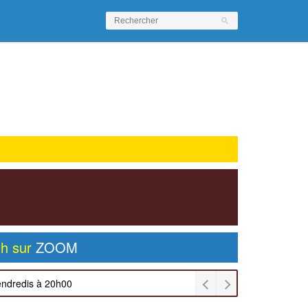
0h sur
ZOOM
endredis à 20h00