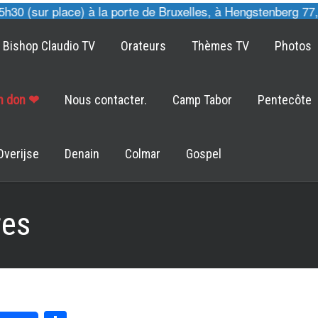
 (sur place) à la porte de Bruxelles, à Hengstenberg 77, 3
Bishop Claudio TV
Orateurs
Thèmes TV
Photos
un don ❤
Nous contacter.
Camp Tabor
Pentecôte
Overijse
Denain
Colmar
Gospel
es