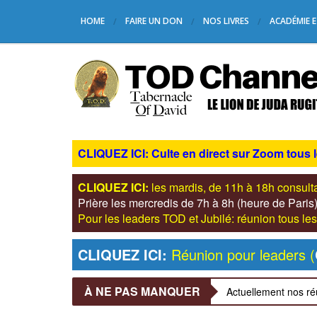
HOME
FAIRE UN DON
NOS LIVRES
ACADÉMIE E
CLIQUEZ ICI: Culte en direct sur Zoom tous 
CLIQUEZ ICI:
les mardis, de 11h à 18h consul
Prière les mercredis de 7h à 8h (heure de Pari
Pour les leaders TOD et Jubilé: réunion tous 
CLIQUEZ ICI:
Réunion pour leaders (
À NE PAS MANQUER
Actuellement nos ré