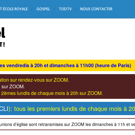
T ÉCOLE ROYALE
GOSPEL
TODTV
NOUS CONTACTER
les vendredis à 20h et dimanches à 11h00 (heure de Paris)
tation sur rendez-vous sur ZOOM.
s) sur ZOOM.
les 2èmes lundis de chaque mois à 20h sur ZOOM.
CLI
): tous les premiers lundis de chaque mois à 2
unions d’église sont retransmises sur ZOOM les dimanches à 11h et v