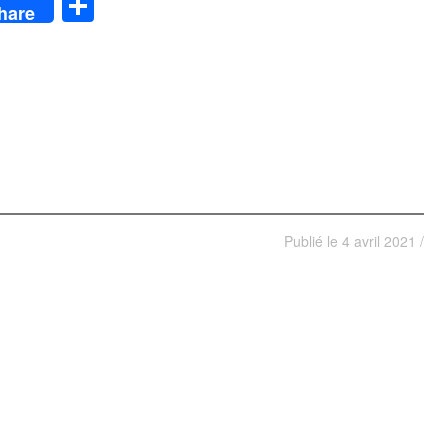
App
y
Partager
hare
Publié le
4 avril 2021
/