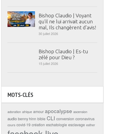
Bishop Claudio | Voyant
qu’il ne lui arrivait aucun
mal, Ils changèrent d’avis!
30 juillet 2026
Bishop Claudio | Es-tu
zélé pour Dieu ?
15 juillet 2026
MOTS-CLÉS
apocalypse
amour
adoration
afrique
ascension
CLI
audio
benny hinn
bible
conversion
coronavirus
covid-19
création
eschatologie
esclavage
cours
esther
facebook live