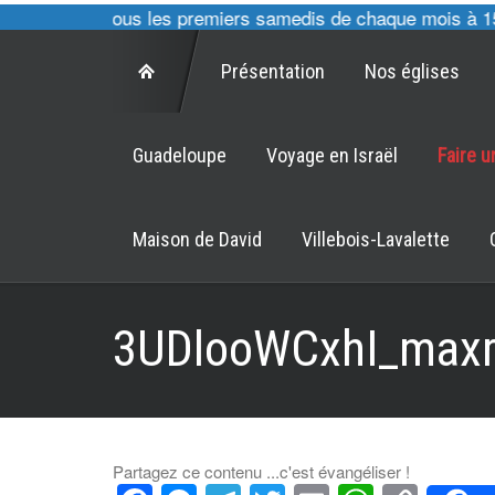
es des CAJ tous les premiers samedis de chaque mois à 15h30
Présentation
Nos églises
Guadeloupe
Voyage en Israël
Faire 
Maison de David
Villebois-Lavalette
3UDlooWCxhI_maxr
Partagez ce contenu ...c'est évangéliser !