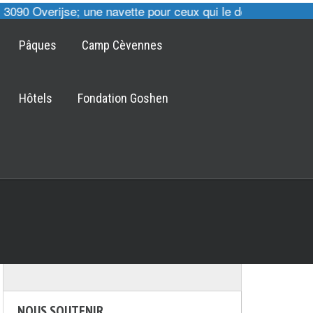
090 Overijse; une navette pour ceux qui le désirent est po
Pâques
Camp Cèvennes
Hôtels
Fondation Goshen
NOUS SOUTENIR