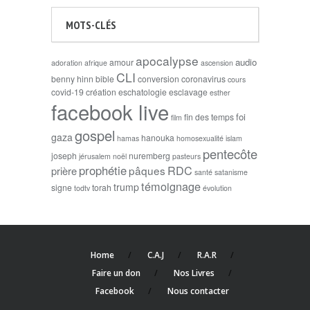
MOTS-CLÉS
apocalypse
audio
amour
adoration
afrique
ascension
CLI
benny hinn
bible
conversion
coronavirus
cours
covid-19
création
eschatologie
esclavage
esther
facebook live
foi
fin des temps
film
gospel
gaza
hanouka
hamas
homosexualité
islam
pentecôte
joseph
nuremberg
jérusalem
noël
pasteurs
prophétie
RDC
pâques
prière
santé
satanisme
témoignage
trump
signe
torah
todtv
évolution
Home
C.A.J
R.A.R
Faire un don
Nos Livres
Facebook
Nous contacter