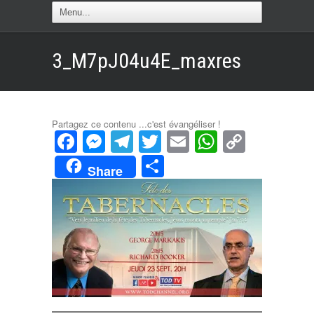
3_M7pJ04u4E_maxres
Partagez ce contenu ...c'est évangéliser !
Facebook
Messenger
Telegram
Twitter
Email
WhatsAp
Copy
Link
Partager
Share