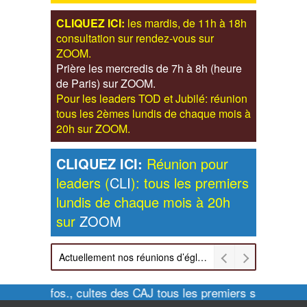
CLIQUEZ ICI:
les mardis, de 11h à 18h
consultation sur rendez-vous sur
ZOOM.
Prière les mercredis de 7h à 8h (heure
de Paris) sur ZOOM.
Pour les leaders TOD et Jubilé: réunion
tous les 2èmes lundis de chaque mois à
20h sur ZOOM.
CLIQUEZ ICI:
Réunion pour
leaders (
CLI
): tous les premiers
lundis de chaque mois à 20h
sur
ZOOM
Actuellement nos réunions d’église sont retransmises sur ZOOM les dimanches à 11h et vendredis à 20h00
Pour infos., cultes des CAJ tous les premiers samedis de