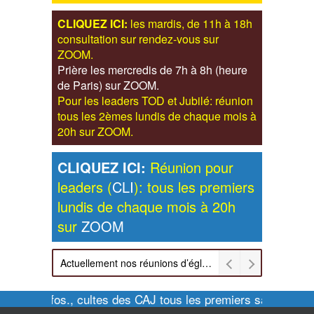
CLIQUEZ ICI:
les mardis, de 11h à 18h
consultation sur rendez-vous sur
ZOOM.
Prière les mercredis de 7h à 8h (heure
de Paris) sur ZOOM.
Pour les leaders TOD et Jubilé: réunion
tous les 2èmes lundis de chaque mois à
20h sur ZOOM.
CLIQUEZ ICI:
Réunion pour
leaders (
CLI
): tous les premiers
lundis de chaque mois à 20h
sur
ZOOM
Actuellement nos réunions d’église sont retransmises sur ZOOM les dimanches à 11h et vendredis à 20h00
Pour infos., cultes des CAJ tous les premiers samedis de