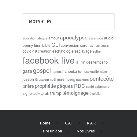
MOTS-CLÉS
apocalypse
audio
amour
adoration
afrique
ascension
CLI
benny hinn
bible
conversion
coronavirus
cours
covid-19
création
eschatologie
esclavage
esther
facebook live
foi
fin des temps
film
gospel
gaza
hanouka
hamas
homosexualité
islam
pentecôte
joseph
nuremberg
jérusalem
noël
pasteurs
prophétie
RDC
pâques
prière
santé
satanisme
témoignage
trump
signe
torah
todtv
évolution
Home
C.A.J
R.A.R
Faire un don
Nos Livres