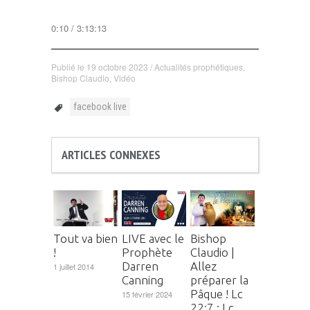
0:10 / 3:13:13
Publié le
19 octobre 2023
/
Actualités prophétiques
,
Bishop Claudio
,
Vidéo
facebook live
ARTICLES CONNEXES
Tout va bien
LIVE avec le
Bishop
!
Prophète
Claudio |
Darren
Allez
1 juillet 2014
Canning
préparer la
Pâque ! Lc
15 février 2024
22:7 ; Lc