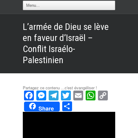
L’armée de Dieu se lève
en faveur d’Israël –
Conflit Israélo-
Palestinien
Partagez ce contenu ...c'est évangéliser !
Facebook
Messenger
Telegram
Twitter
Email
WhatsAp
Copy
Link
Partager
Share