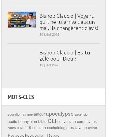
Bishop Claudio | Voyant
qu’il ne lui arrivait aucun
mal, Ils changèrent d’avis!
30 juillet 2026
Bishop Claudio | Es-tu
zélé pour Dieu ?
15 juillet 2026
MOTS-CLÉS
apocalypse
amour
adoration
afrique
ascension
CLI
audio
benny hinn
bible
conversion
coronavirus
covid-19
création
eschatologie
esclavage
cours
esther
facebook live