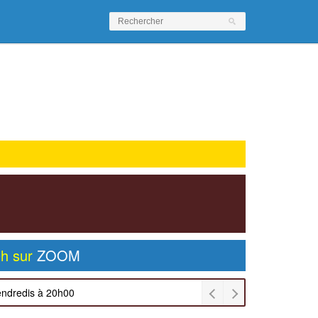
0h sur
ZOOM
endredis à 20h00