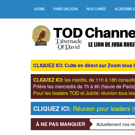
HOME
FAIRE UN DON
NOS LIVRES
ACADÉMIE E
CLIQUEZ ICI: Culte en direct sur Zoom tous 
CLIQUEZ ICI:
les mardis, de 11h à 18h consul
Prière les mercredis de 7h à 8h (heure de Pari
Pour les leaders TOD et Jubilé: réunion tous 
CLIQUEZ ICI:
Réunion pour leaders (
À NE PAS MANQUER
Actuellement nos ré