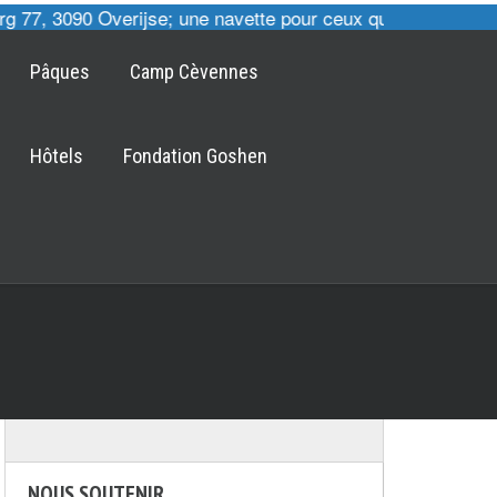
 77, 3090 Overijse; une navette pour ceux qui le désirent e
Pâques
Camp Cèvennes
Hôtels
Fondation Goshen
NOUS SOUTENIR