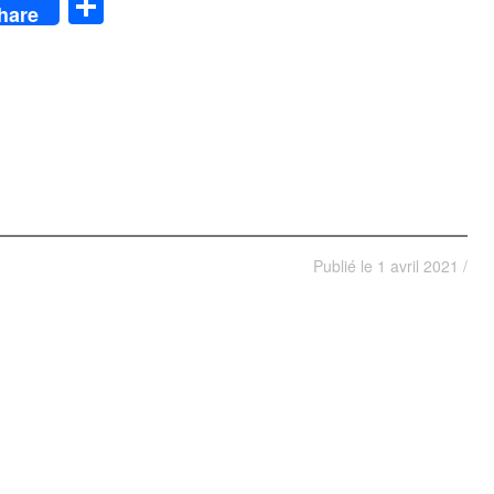
App
y
Partager
hare
Publié le
1 avril 2021
/