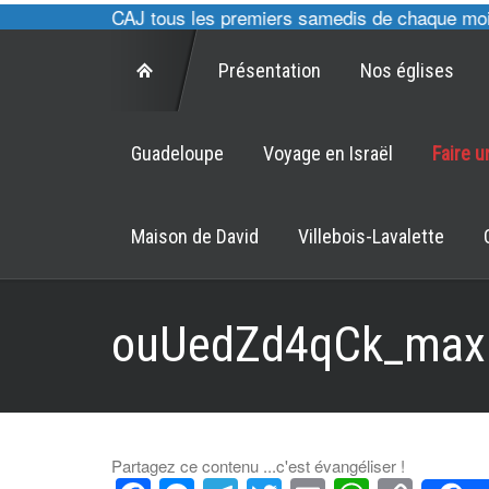
 cultes des CAJ tous les premiers samedis de chaque mois à
Présentation
Nos églises
Guadeloupe
Voyage en Israël
Faire 
Maison de David
Villebois-Lavalette
ouUedZd4qCk_max
Partagez ce contenu ...c'est évangéliser !