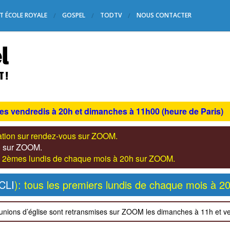
T ÉCOLE ROYALE
GOSPEL
TODTV
NOUS CONTACTER
les vendredis à 20h et dimanches à 11h00 (heure de Paris)
tation sur rendez-vous sur ZOOM.
s) sur ZOOM.
les 2èmes lundis de chaque mois à 20h sur ZOOM.
CLI
): tous les premiers lundis de chaque mois à 2
unions d’église sont retransmises sur ZOOM les dimanches à 11h et v