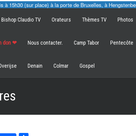
 15h30 (sur place) à la porte de Bruxelles, à Hengstenberg
Bishop Claudio TV
Orateurs
Thèmes TV
Photos
un don ❤
Nous contacter.
Camp Tabor
Pentecôte
Overijse
Denain
Colmar
Gospel
res