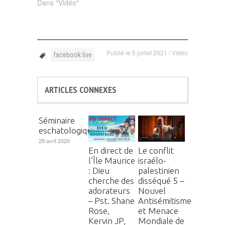
Dans "Vidéo"
Publié le
5 juillet 2021
/
Vidéo
facebook live
ARTICLES CONNEXES
Séminaire
eschatologique
29 avril 2020
En direct de
Le conflit
l’Île Maurice
israélo-
: Dieu
palestinien
cherche des
disséqué 5 –
adorateurs
Nouvel
– Pst. Shane
Antisémitisme
Rose,
et Menace
Kervin JP,
Mondiale de