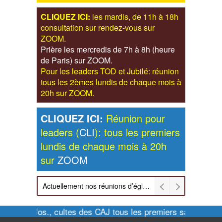
CLIQUEZ ICI:
les mardis, de 11h à 18h
consultation sur rendez-vous sur
ZOOM.
Prière les mercredis de 7h à 8h (heure
de Paris) sur ZOOM.
Pour les leaders TOD et Jubilé: réunion
tous les 2èmes lundis de chaque mois à
20h sur ZOOM.
CLIQUEZ ICI:
Réunion pour
leaders (
CLI
): tous les premiers
lundis de chaque mois à 20h
sur
ZOOM
Actuellement nos réunions d’église sont retransmises sur ZOOM les dimanches à 11h et vendredis à 20h00
Pour infos., cultes des CAJ tous les premiers samedis de