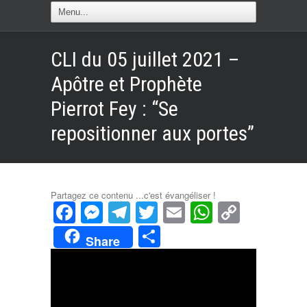
CLI du 05 juillet 2021 –
Apôtre et Prophète
Pierrot Fey : “Se
repositionner aux portes”
Partagez ce contenu ...c'est évangéliser !
Facebook
Messenger
Telegram
Twitter
Email
WhatsAp
Copy
Link
Partager
Share