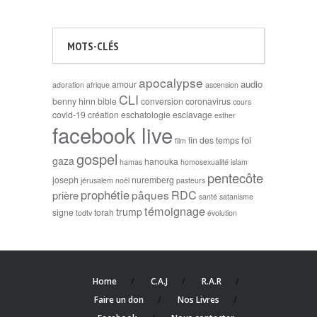
MOTS-CLÉS
apocalypse
audio
amour
adoration
afrique
ascension
CLI
benny hinn
bible
conversion
coronavirus
cours
covid-19
création
eschatologie
esclavage
esther
facebook live
foi
fin des temps
film
gospel
gaza
hanouka
hamas
homosexualité
islam
pentecôte
joseph
nuremberg
jérusalem
noël
pasteurs
prophétie
RDC
pâques
prière
santé
satanisme
témoignage
trump
signe
torah
todtv
évolution
Home
C.A.J
R.A.R
Faire un don
Nos Livres